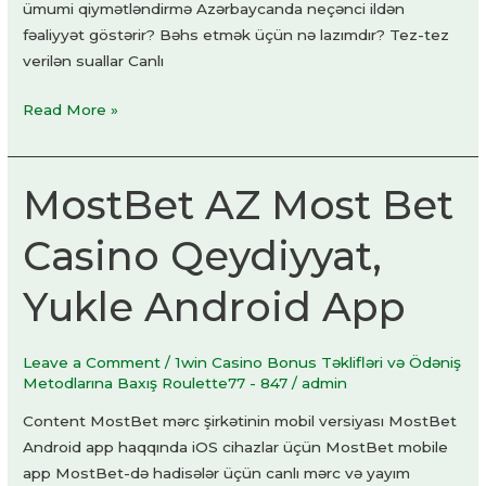
ümumi qiymətləndirmə Azərbaycanda neçənci ildən
fəaliyyət göstərir? Bəhs etmək üçün nə lazımdır? Tez-tez
verilən suallar Canlı
1Win
Read More »
Azerbaycan
Giriş
login
MostBet AZ Most Bet
və
Qeydiyyat
Casino Qeydiyyat,
yukle
Yukle Android App
Leave a Comment
/
1win Casino Bonus Təklifləri və Ödəniş
Metodlarına Baxış Roulette77 - 847
/
admin
Content MostBet mərc şirkətinin mobil versiyası MostBet
Android app haqqında iOS cihazlar üçün MostBet mobile
app MostBet-də hadisələr üçün canlı mərc və yayım