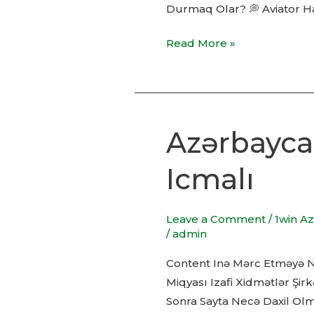
Durmaq Olar? 💭 Aviator Ha
1win
Read More »
Aviator
Demo
Aviator
Game
Azərbayc
From
1win
Icmalı
Para
üçün
Necə
Leave a Comment
/
1win A
Oynamaq,
/
admin
Strateqlər,
Content Inə Mərc Etməyə N
Demo,
Miqyası Izafi Xidmətlər Şi
Azərbaycanda
Sonra Sayta Necə Daxil Olm
Endirmək