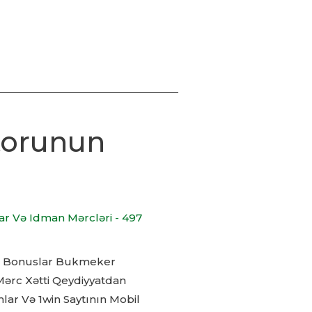
torunun
r Və Idman Mərcləri - 497
də Bonuslar Bukmeker
Mərc Xətti Qeydiyyatdan
lar Və 1win Saytının Mobil