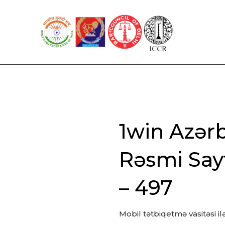
Skip
to
content
1win Azər
Rəsmi Say
– 497
Mobil tətbiqetmə vasitəsi il