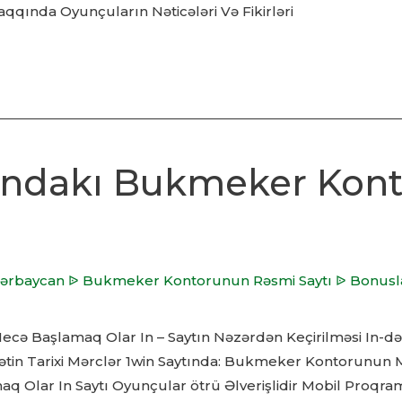
qqında Oyunçuların Nəticələri Və Fikirləri
andakı Bukmeker Kon
zərbaycan ᐉ Bukmeker Kontorunun Rəsmi Saytı ᐉ Bonusla
ecə Başlamaq Olar In – Saytın Nəzərdən Keçirilməsi In-
rkətin Tarixi Mərclər 1win Saytında: Bukmeker Kontorunun 
aq Olar In Saytı Oyunçular ötrü Əlverişlidir Mobil Proqram