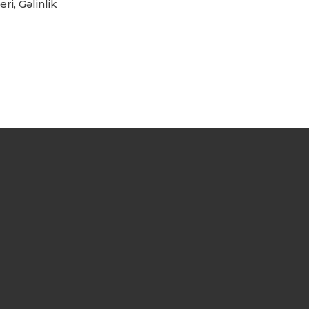
i, Gəlinlik