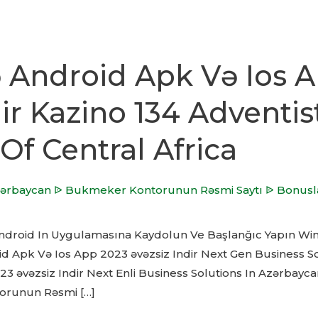
ə Android Apk Və Ios 
ir Kazino 134 Adventis
 Of Central Africa
zərbaycan ᐉ Bukmeker Kontorunun Rəsmi Saytı ᐉ Bonusla
Android In Uygulamasına Kaydolun Ve Başlanğıc Yapın W
id Apk Və Ios App 2023 əvəzsiz Indir Next Gen Business So
3 əvəzsiz Indir Next Enli Business Solutions In Azərbayc
orunun Rəsmi […]