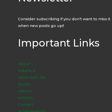
Consider subscribing if you don’t want to miss it
when new posts go up!!
Important Links
About
Kataria Ji
Work With Me
Books
Gallery
Articles
Contact
Achievements