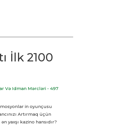
 İlk 2100
r Və Idman Mərcləri - 497
romosyonlar in oyunçusu
zancınızı Artırmaq üçün
 ən yaxşı kazino hansıdır?