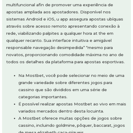
multifuncional afin de promover uma experiência de
apostas ampliada aos apostadores. Disponível nos
sistemas Android e iOS, u app assegura apostas ubíquas
através sobre acesso remoto apresentando conexão à
rede, viabilizando palpites a qualquer hora at the em
qualquer recanto. Sua interface intuitiva e amigável
responsable navegação desimpedida” “mesmo para
novatos, proporcionando comodidade máxima no ano de
todos os detalhes da plataforma para apostas esportivas.
Na Mostbet, você pode selecionar no meio de uma
grande variedade sobre diferentes jogos para
cassino que são divididos em uma série de
categorias importantes.
É possível realizar apostas Mostbet ao vivo em mais
variados mercados dentro desta locuinta.
A Mostbet oferece muitas opções de jogos sobre
cassino, incluindo goldmine, pôquer, baccarat, jogos
de mesa elizabeth caça-níqueis.