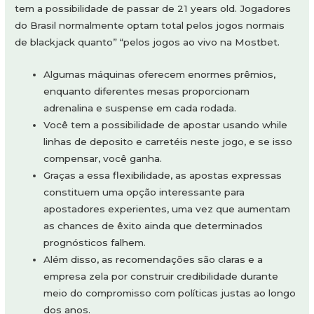
tem a possibilidade de passar de 21 years old. Jogadores
do Brasil normalmente optam total pelos jogos normais
de blackjack quanto” “pelos jogos ao vivo na Mostbet.
Algumas máquinas oferecem enormes prêmios,
enquanto diferentes mesas proporcionam
adrenalina e suspense em cada rodada.
Você tem a possibilidade de apostar usando while
linhas de deposito e carretéis neste jogo, e se isso
compensar, você ganha.
Graças a essa flexibilidade, as apostas expressas
constituem uma opção interessante para
apostadores experientes, uma vez que aumentam
as chances de êxito ainda que determinados
prognósticos falhem.
Além disso, as recomendações são claras e a
empresa zela por construir credibilidade durante
meio do compromisso com políticas justas ao longo
dos anos.