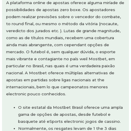
A plataforma online de apostas oferece alguma miríade de
possibilidades de apostas zero boxe. Os apostadores
podem realizar previsões sobre o vencedor do combate,
to round final, ou mesmo o método da vitória (nocaute,
veredicto dos jurados etc. ). Lutas de grande magnitude,
como as de títulos mundiais, recebem uma cobertura
ainda mais abrangente, com cependant opções de
mercado. O futebol é, sem qualquer dúvida, o esporte
mais vibrante e contagiante no país weil Mostbet, em
particular no Brasil, nas quais é uma verdadeira paixão
nacional. A Mostbet oferece múltiplas alternativas de
apostas em partidas sobre ligas nacionais at the
internacionais, bem lo que campeonatos menores
electronic pouco conhecidos.
O site estatal da Mostbet Brasil oferece uma ampla
gama de opções de apostas, desde futebol e
basquete até eSports electronic jogos de cassino.
Normalmente, os resgates levam de 1 the 3 dias