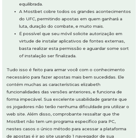
equilibrada.
A Mostbet cobre todos os grandes acontecimentos
do UFC, permitindo apostas em quem ganhará a
luta, duração do combate, e muito mais.
É possível que seu móvil solicite autorização em
virtude de instalar aplicativos de fontes externas,
basta realizar esta permissão e aguardar some sort
of instalação ser finalizada.
Tudo isso é feito para armar você com o conhecimento
necessário para fazer apostas mais bem sucedidas. Ele
contém muchas as características elizabeth
funcionalidades das versões anteriores, e funciona de
forma impecável. Sua excelente usabilidade garante que
os jogadores não terão nenhuma dificuldade pra utilizar o
web site. Além disso, comprobante ressaltar que the
Mostbet não tem um programa específico para PC,
nestes casos o único método para acessar a plataforma
de apostas é ir ao site usando 1 navegador de sua