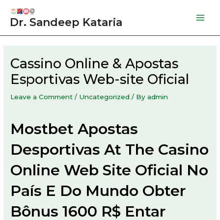
Skip
to
Dr. Sandeep Kataria
Mai
content
Men
Cassino Online & Apostas
Esportivas Web-site Oficial
Leave a Comment
/
Uncategorized
/ By
admin
Mostbet Apostas
Desportivas At The Casino
Online Web Site Oficial No
País E Do Mundo Obter
Bônus 1600 R$ Entar