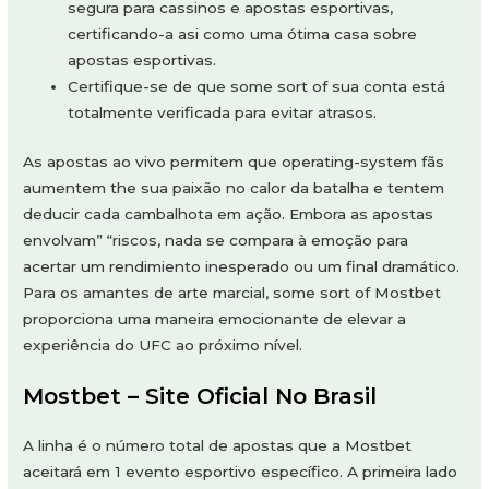
segura para cassinos e apostas esportivas,
certificando-a asi como uma ótima casa sobre
apostas esportivas.
Certifique-se de que some sort of sua conta está
totalmente verificada para evitar atrasos.
As apostas ao vivo permitem que operating-system fãs
aumentem the sua paixão no calor da batalha e tentem
deducir cada cambalhota em ação. Embora as apostas
envolvam” “riscos, nada se compara à emoção para
acertar um rendimiento inesperado ou um final dramático.
Para os amantes de arte marcial, some sort of Mostbet
proporciona uma maneira emocionante de elevar a
experiência do UFC ao próximo nível.
Mostbet – Site Oficial No Brasil
A linha é o número total de apostas que a Mostbet
aceitará em 1 evento esportivo específico. A primeira lado