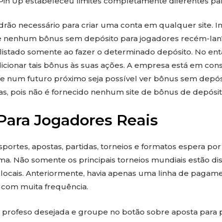
 Pin Up estabeleceu limites completamente diferentes pa
drão necessário para criar uma conta em qualquer site. I
e nenhum bônus sem depósito para jogadores recém-lan?
stado somente ao fazer o determinado depósito. No entan
icionar tais bônus às suas ações. A empresa está em con
ue num futuro próximo seja possível ver bônus sem depós
s, pois não é fornecido nenhum site de bônus de depósit
Para Jogadores Reais
rtes, apostas, partidas, torneios e formatos espera por
a. Não somente os principais torneios mundiais estão dis
ocais. Anteriormente, havia apenas uma linha de pagame
 com muita frequência.
x profeso desejada e groupe no botão sobre aposta para 