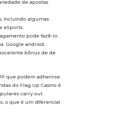
ariedade de apostas
s, incluindo algumas
e eSports.
pagamento pode fazê-lo.
ma Google android.
 excelente bônus de de
-UP que podem adherirse
indas do Flag Up Casino é
ulares carry out
s, o que é um diferencial