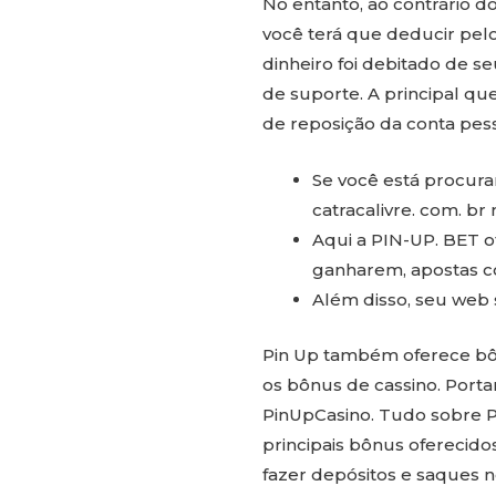
No entanto, ao contrário d
você terá que deducir pel
dinheiro foi debitado de s
de suporte. A principal qu
de reposição da conta pes
Se você está procura
catracalivre. com. b
Aqui a PIN-UP. BET 
ganharem, apostas c
Além disso, seu web s
Pin Up também oferece bôn
os bônus de cassino. Portan
PinUpCasino. Tudo sobre P
principais bônus oferecid
fazer depósitos e saques no