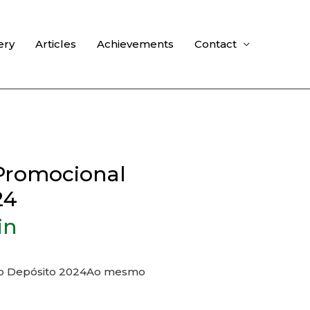
ery
Articles
Achievements
Contact
 Promocional
24
in
ro Depósito 2024
Ao mesmo