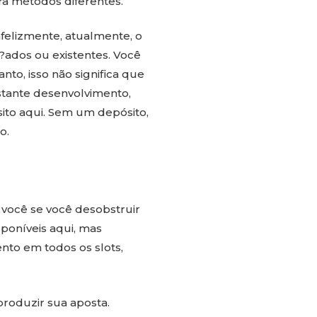
ra métodos diferentes.
nfelizmente, atualmente, o
ados ou existentes. Você
to, isso não significa que
stante desenvolvimento,
ito aqui. Sem um depósito,
o.
 você se você desobstruir
poníveis aqui, mas
nto em todos os slots,
produzir sua aposta.