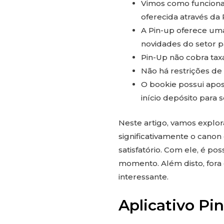
Vimos como funcionam
oferecida através da
A Pin-up oferece uma
novidades do setor p
Pin-Up não cobra tax
Não há restrições de
O bookie possui apo
início depósito para 
Neste artigo, vamos expl
significativamente o canon
satisfatório. Com ele, é po
momento. Além disto, fora 
interessante.
Aplicativo P