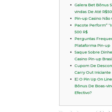
Galera Bet Bônus 
vindas De Até R$5
Pin-up Casino Não G
Pacote Perform” “In
500 R$
Perguntas Frequen
Plataforma Pin-up
Saque Sobre Dinhe
Casino Pin-up Brasi
Cupom De Descont
Carry Out Iniciant
💵 O Pin Up On Lin
Bônus De Boas-vi
Efectivo?