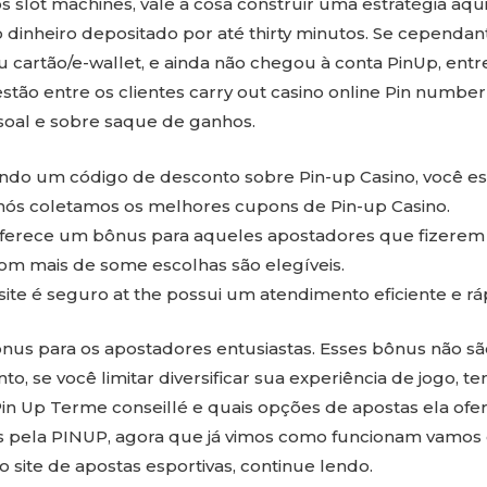
os slot machines, vale a cosa construir uma estratégia aqu
o dinheiro depositado por até thirty minutos. Se cepend
eu cartão/e-wallet, e ainda não chegou à conta PinUp, ent
estão entre os clientes carry out casino online Pin number
soal e sobre saque de ganhos.
ndo um código de desconto sobre Pin-up Casino, você es
r nós coletamos os melhores cupons de Pin-up Casino.
oferece um bônus para aqueles apostadores que fizerem 
om mais de some escolhas são elegíveis.
ite é seguro at the possui um atendimento eficiente e rá
us para os apostadores entusiastas. Esses bônus não s
to, se você limitar diversificar sua experiência de jogo, t
in Up Terme conseillé e quais opções de apostas ela ofer
os pela PINUP, agora que já vimos como funcionam vamo
 site de apostas esportivas, continue lendo.