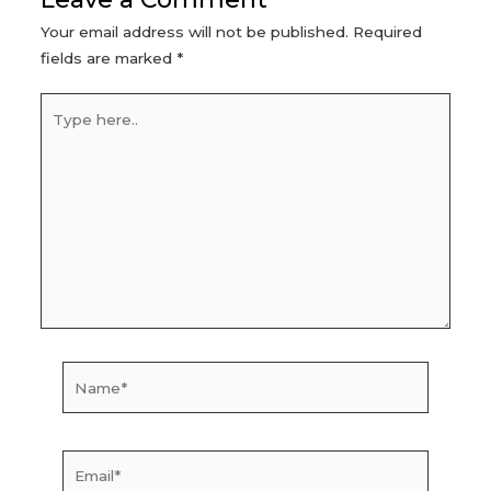
Your email address will not be published.
Required
fields are marked
*
Type
here..
Name*
Email*