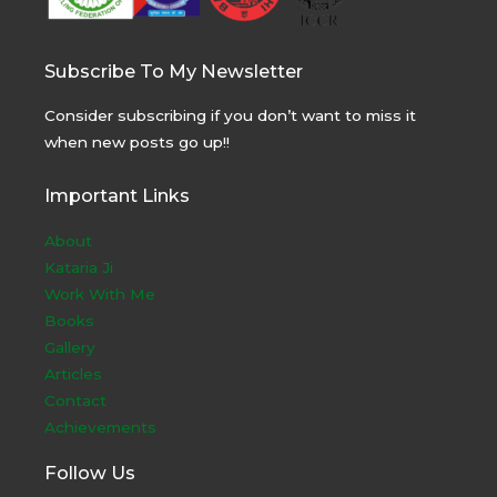
Subscribe To My Newsletter
Consider subscribing if you don’t want to miss it
when new posts go up!!
Important Links
About
Kataria Ji
Work With Me
Books
Gallery
Articles
Contact
Achievements
Follow Us