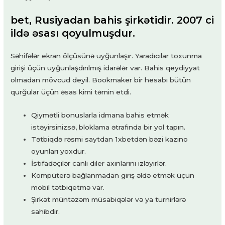
bet, Rusiyadan bahis şirkətidir. 2007 ci
ildə əsası qoyulmuşdur.
Səhifələr ekran ölçüsünə uyğunlaşır. Yaradıcılar toxunma
girişi üçün uyğunlaşdırılmış idarələr var. Bahis qeydiyyat
olmadan mövcud deyil. Bookmaker bir hesabı bütün
qurğular üçün əsas kimi təmin etdi.
Qiymətli bonuslarla idmana bahis etmək
istəyirsinizsə, bloklama ətrafında bir yol tapın.
Tətbiqdə rəsmi saytdan 1xbetdən bəzi kazino
oyunları yoxdur.
İstifadəçilər canlı diler axınlarını izləyirlər.
Kompüterə bağlanmadan giriş əldə etmək üçün
mobil tətbiqetmə var.
Şirkət müntəzəm müsabiqələr və ya turnirlərə
sahibdir.