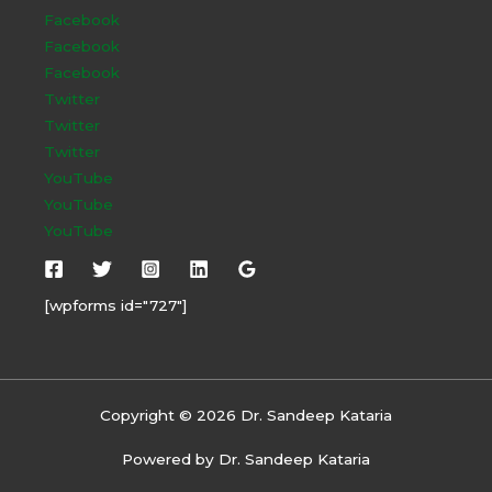
Facebook
Facebook
Facebook
Twitter
Twitter
Twitter
YouTube
YouTube
YouTube
[wpforms id="727"]
Copyright © 2026 Dr. Sandeep Kataria
Powered by Dr. Sandeep Kataria