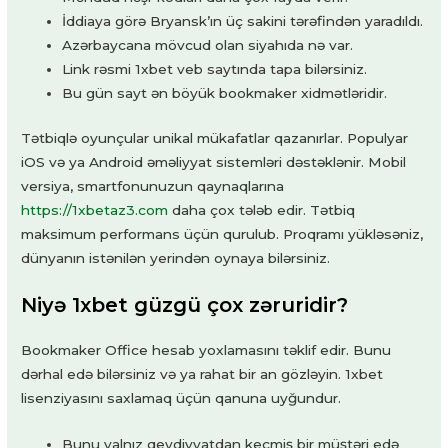
İddiaya görə Bryansk’ın üç sakini tərəfindən yaradıldı.
Azərbaycana mövcud olan siyahıda nə var.
Link rəsmi 1xbet veb saytında tapa bilərsiniz.
Bu gün sayt ən böyük bookmaker xidmətləridir.
Tətbiqlə oyunçular unikal mükafatlar qazanırlar. Populyar
iOS və ya Android əməliyyat sistemləri dəstəklənir. Mobil
versiya, smartfonunuzun qaynaqlarına
https://1xbetaz3.com
daha çox tələb edir. Tətbiq
maksimum performans üçün qurulub. Proqramı yükləsəniz,
dünyanın istənilən yerindən oynaya bilərsiniz.
Niyə 1xbet güzgü çox zəruridir?
Bookmaker Office hesab yoxlamasını təklif edir. Bunu
dərhal edə bilərsiniz və ya rahat bir an gözləyin. 1xbet
lisenziyasını saxlamaq üçün qanuna uyğundur.
Bunu yalnız qeydiyyatdan keçmiş bir müştəri edə