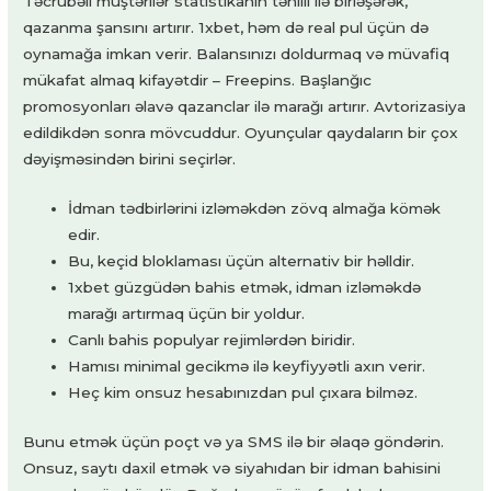
Təcrübəli müştərilər statistikanın təhlili ilə birləşərək,
qazanma şansını artırır. 1xbet, həm də real pul üçün də
oynamağa imkan verir. Balansınızı doldurmaq və müvafiq
mükafat almaq kifayətdir – Freepins. Başlanğıc
promosyonları əlavə qazanclar ilə marağı artırır. Avtorizasiya
edildikdən sonra mövcuddur. Oyunçular qaydaların bir çox
dəyişməsindən birini seçirlər.
İdman tədbirlərini izləməkdən zövq almağa kömək
edir.
Bu, keçid bloklaması üçün alternativ bir həlldir.
1xbet güzgüdən bahis etmək, idman izləməkdə
marağı artırmaq üçün bir yoldur.
Canlı bahis populyar rejimlərdən biridir.
Hamısı minimal gecikmə ilə keyfiyyətli axın verir.
Heç kim onsuz hesabınızdan pul çıxara bilməz.
Bunu etmək üçün poçt və ya SMS ilə bir əlaqə göndərin.
Onsuz, saytı daxil etmək və siyahıdan bir idman bahisini