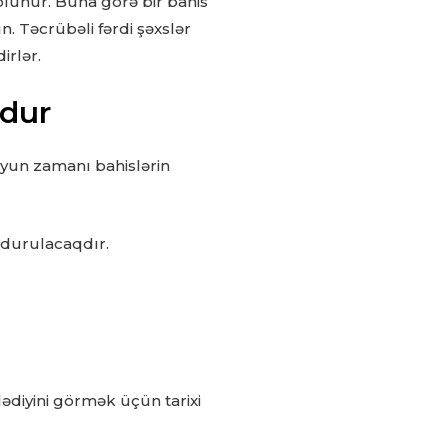
olunur. Buna görə bir bahis
 Təcrübəli fərdi şəxslər
irlər.
ddur
Oyun zamanı bahislərin
ndurulacaqdır.
diyini görmək üçün tarixi