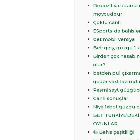
Depozit və ödəmə ü
mövcuddur
Çoklu canlı
ESports-da bahislə
bet mobil versiya
Bet: giriş, güzgü 1 
Birdən çox hesab 
olar?
betdən pul çıxarm
qədər vaxt lazımdı
Rəsmi sayt güzgüdə
Canlı sonuçlar
Niyə 1xbet güzgü ç
BET TÜRKİYE’DEK
OYUNLAR
👍 Bahis çeşitliliği