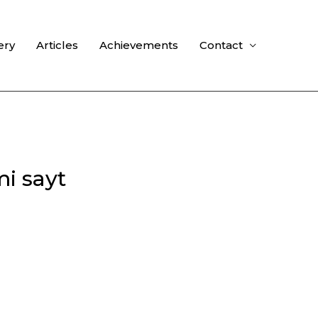
ery
Articles
Achievements
Contact
mi sayt