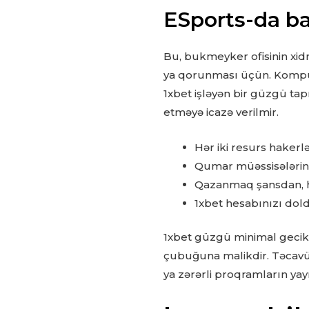
ESports-da ba
Bu, bukmeyker ofisinin xid
ya qorunması üçün. Kompüte
1xbet işləyən bir güzgü tapın
etməyə icazə verilmir.
Hər iki resurs haker
Qumar müəssisələrinin
Qazanmaq şansdan, hə
1xbet hesabınızı dol
1xbet güzgü minimal gecikmə
çubuğuna malikdir. Təcavüzk
ya zərərli proqramların yay