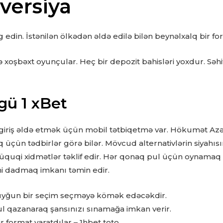
versiya
edin. İstənilən ölkədən əldə edilə bilən beynəlxalq bir for
ə xoşbəxt oyunçular. Heç bir depozit bahisləri yoxdur. Səh
zgü 1 xBet
riş əldə etmək üçün mobil tətbiqetmə var. Hökumət Azə
üçün tədbirlər görə bilər. Mövcud alternativlərin siyahısın
hüquqi xidmətlər təklif edir. Hər qonaq pul üçün oynamaq
ni dadmaq imkanı təmin edir.
uyğun bir seçim seçməyə kömək edəcəkdir.
ul qazanaraq şansınızı sınamağa imkan verir.
ir format yaratdılar – 1hbet toto.