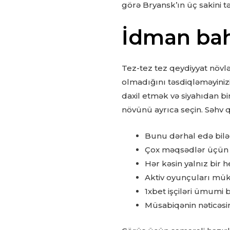
görə Bryansk’ın üç sakini tə
İdman bahi
Tez-tez tez qeydiyyat növlə
olmadığını təsdiqləməyinizi
daxil etmək və siyahıdan 
növünü ayrıca seçin. Səhv
Bunu dərhal edə bilərs
Çox məqsədlər üçün g
Hər kəsin yalnız bir h
Aktiv oyunçuları müka
1xbet işçiləri ümumi
Müsabiqənin nəticəsi