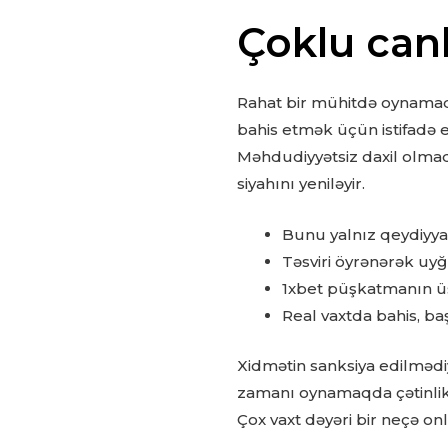
Çoklu canl
Rahat bir mühitdə oynamaq ü
bahis etmək üçün istifadə e
Məhdudiyyətsiz daxil olmaq 
siyahını yeniləyir.
Bunu yalnız qeydiyya
Təsviri öyrənərək uyğu
1xbet püşkatmanın üs
Real vaxtda bahis, baş
Xidmətin sanksiya edilmədiyi
zamanı oynamaqda çətinliklər
Çox vaxt dəyəri bir neçə onl