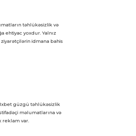
matların təhlükəsizlik və
 ehtiyac yoxdur. Yalnız
i ziyarətçilərin idmana bahis
 1xbet güzgü təhlükəsizlik
İstifadəçi məlumatlarına və
x reklam var.