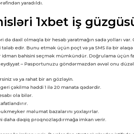
rəfindən yaradıldı.
sləri 1xbet iş güzgüsü
ri də daxil olmaqla bir hesab yaratmağın sadə yolları var.
 tələb edir. Bunu etmək üçün poçt və ya SMS ilə bir əlaqə
bir idman bahisini seçmək mümkündür. Doğrulama üçün fa
 qeydiyyat – Pasportunuzu göndərməzdən əvvəl onu düzəl
iniz və ya rahat bir an gözləyin.
eri çəkilmə həddi 1 ilə 20 manata qədərdir.
esabı ola bilər.
fatlandırır.
 bukmeyker məlumat bazalarını yoxlayırlar.
ni daha dəqiq proqnozlaşdırmağa imkan verir.