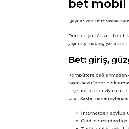
bet mobil 
Qaynar xətt nömrəsinə zəng 
Demo rejimi Casino 1xbet il
yığılmış məbləğ yandırılır.
Bet: giriş, gü
Kompüterə bağlanmadan gi
rəsmi saytı 1xbet bloklamaq 
beynəlxalq lisenziya üzrə 
bilər. Saxta məkan əyləncə
İnternetdən qovluq 
Ciddi bir miqdarda p
Tərtibatçılar unikal b