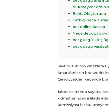
bet güzgü arasında
bukmeyker ofisinin
Bahis Oluşturucu
Tətbiqi necə quraş
bet online kazino
Necə depozit qoym
bet güzgü: Giriş ü
bet güzgü vasitəsil
Sayt bütün növ cihazlara u
Smartfonların brauzerini ki
Qeydiyyatdan keçəndə bonus
1xbet rəsmi veb saytına Az
xidmətlərindən istifadə ed
komissiyası bir bukmeyker v