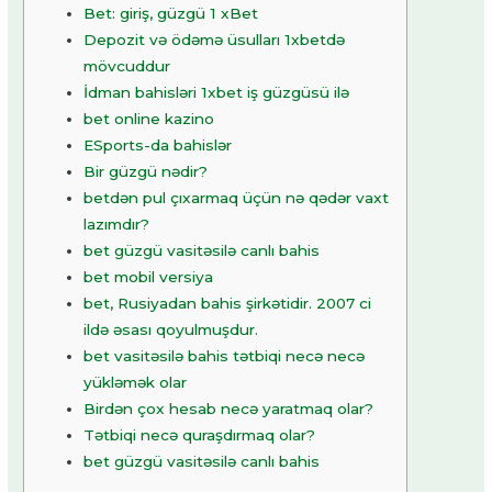
Bet: giriş, güzgü 1 xBet
Depozit və ödəmə üsulları 1xbetdə
mövcuddur
İdman bahisləri 1xbet iş güzgüsü ilə
bet online kazino
ESports-da bahislər
Bir güzgü nədir?
betdən pul çıxarmaq üçün nə qədər vaxt
lazımdır?
bet güzgü vasitəsilə canlı bahis
bet mobil versiya
bet, Rusiyadan bahis şirkətidir. 2007 ci
ildə əsası qoyulmuşdur.
bet vasitəsilə bahis tətbiqi necə necə
yükləmək olar
Birdən çox hesab necə yaratmaq olar?
Tətbiqi necə quraşdırmaq olar?
bet güzgü vasitəsilə canlı bahis