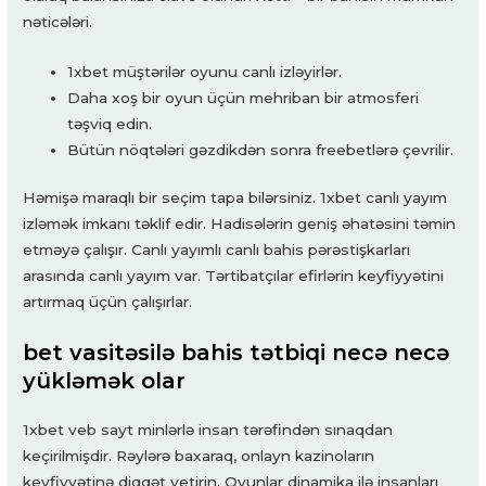
nəticələri.
1xbet müştərilər oyunu canlı izləyirlər.
Daha xoş bir oyun üçün mehriban bir atmosferi
təşviq edin.
Bütün nöqtələri gəzdikdən sonra freebetlərə çevrilir.
Həmişə maraqlı bir seçim tapa bilərsiniz. 1xbet canlı yayım
izləmək imkanı təklif edir. Hadisələrin geniş əhatəsini təmin
etməyə çalışır. Canlı yayımlı canlı bahis pərəstişkarları
arasında canlı yayım var. Tərtibatçılar efirlərin keyfiyyətini
artırmaq üçün çalışırlar.
bet vasitəsilə bahis tətbiqi necə necə
yükləmək olar
1xbet veb sayt minlərlə insan tərəfindən sınaqdan
keçirilmişdir. Rəylərə baxaraq, onlayn kazinoların
keyfiyyətinə diqqət yetirin. Oyunlar dinamika ilə insanları