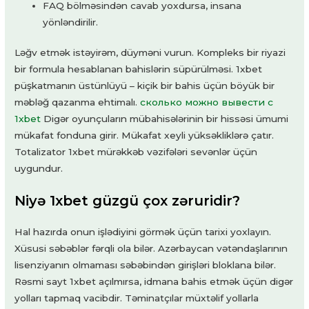
FAQ bölməsindən cavab yoxdursa, insana
yönləndirilir.
Ləğv etmək istəyirəm, düyməni vurun. Kompleks bir riyazi
bir formula hesablanan bahislərin süpürülməsi. 1xbet
püşkatmanın üstünlüyü – kiçik bir bahis üçün böyük bir
məbləğ qazanma ehtimalı.
сколько можно вывести с
1xbet
Digər oyunçuların mübahisələrinin bir hissəsi ümumi
mükafat fonduna girir. Mükafat xeyli yüksəkliklərə çatır.
Totalizator 1xbet mürəkkəb vəzifələri sevənlər üçün
uygundur.
Niyə 1xbet güzgü çox zəruridir?
Hal hazırda onun işlədiyini görmək üçün tarixi yoxlayın.
Xüsusi səbəblər fərqli ola bilər. Azərbaycan vətəndaşlarının
lisenziyanın olmaması səbəbindən girişləri bloklana bilər.
Rəsmi sayt 1xbet açılmırsa, idmana bahis etmək üçün digər
yolları tapmaq vacibdir. Təminatçılar müxtəlif yollarla