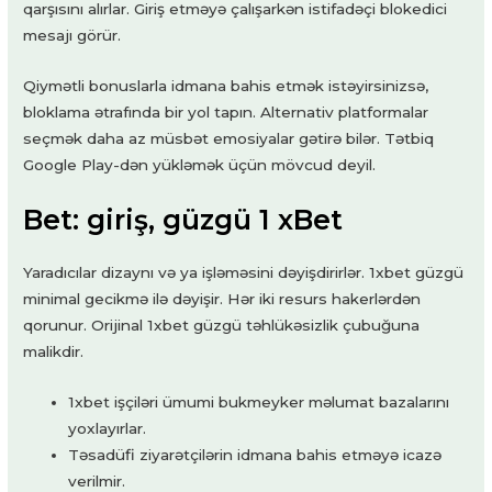
qarşısını alırlar. Giriş etməyə çalışarkən istifadəçi blokedici
mesajı görür.
Qiymətli bonuslarla idmana bahis etmək istəyirsinizsə,
bloklama ətrafında bir yol tapın. Alternativ platformalar
seçmək daha az müsbət emosiyalar gətirə bilər. Tətbiq
Google Play-dən yükləmək üçün mövcud deyil.
Bet: giriş, güzgü 1 xBet
Yaradıcılar dizaynı və ya işləməsini dəyişdirirlər. 1xbet güzgü
minimal gecikmə ilə dəyişir. Hər iki resurs hakerlərdən
qorunur. Orijinal 1xbet güzgü təhlükəsizlik çubuğuna
malikdir.
1xbet işçiləri ümumi bukmeyker məlumat bazalarını
yoxlayırlar.
Təsadüfi ziyarətçilərin idmana bahis etməyə icazə
verilmir.