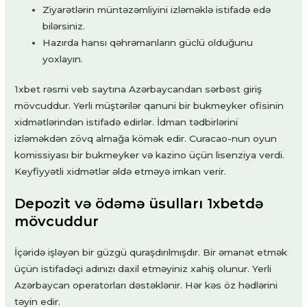
Ziyarətlərin müntəzəmliyini izləməklə istifadə edə
bilərsiniz.
Hazırda hansı qəhrəmanların güclü olduğunu
yoxlayın.
1xbet rəsmi veb saytına Azərbaycandan sərbəst giriş
mövcuddur. Yerli müştərilər qanuni bir bukmeyker ofisinin
xidmətlərindən istifadə edirlər. İdman tədbirlərini
izləməkdən zövq almağa kömək edir. Curacao-nun oyun
komissiyası bir bukmeyker və kazino üçün lisenziya verdi.
Keyfiyyətli xidmətlər əldə etməyə imkan verir.
Depozit və ödəmə üsulları 1xbetdə
mövcuddur
İçəridə işləyən bir güzgü quraşdırılmışdır. Bir əmanət etmək
üçün istifadəçi adınızı daxil etməyiniz xahiş olunur. Yerli
Azərbaycan operatorları dəstəklənir. Hər kəs öz hədlərini
təyin edir.