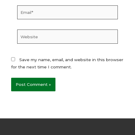
Email*
Website
Save my name, email, and website in this browser
for the next time I comment.