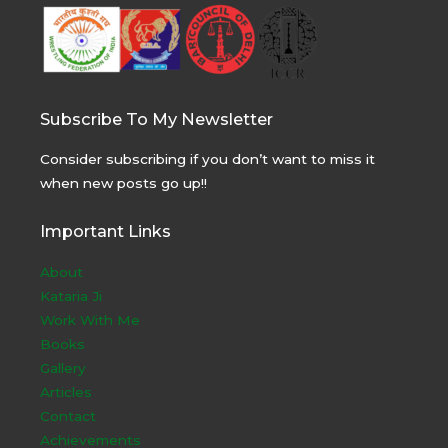
Subscribe To My Newsletter
Consider subscribing if you don’t want to miss it
when new posts go up!!
Important Links
About
Kataria Ji
Work With Me
Books
Gallery
Articles
Contact
Achievements