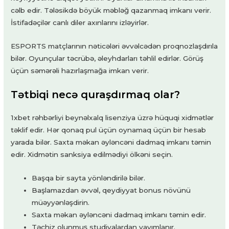
cəlb edir. Tələsikdə böyük məbləğ qazanmaq imkanı verir.
İstifadəçilər canlı diler axınlarını izləyirlər.
ESPORTS matçlarının nəticələri əvvəlcədən proqnozlaşdırıla
bilər. Oyunçular təcrübə, əleyhdarları təhlil edirlər. Görüş
üçün səmərəli hazırlaşmağa imkan verir.
Tətbiqi necə quraşdırmaq olar?
1xbet rəhbərliyi beynəlxalq lisenziya üzrə hüquqi xidmətlər
təklif edir. Hər qonaq pul üçün oynamaq üçün bir hesab
yarada bilər. Saxta məkan əyləncəni dadmaq imkanı təmin
edir. Xidmətin sanksiya edilmədiyi ölkəni seçin.
Başqa bir sayta yönləndirilə bilər.
Başlamazdan əvvəl, qeydiyyat bonus növünü
müəyyənləşdirin.
Saxta məkan əyləncəni dadmaq imkanı təmin edir.
Təchiz olunmuş studiyalardan yayımlanır.