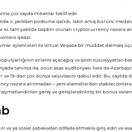
lərinə çox sayda imkanlar təklif edir.
ında o, yenidən podiuma qalxdı, lakin artıq bürünc medal
r ki, tam şəkildə təqdim olunan cryptocurrency nəzərə al
oinlərə qədər.
mar əyləncələri ilə virtual Veqasa bir müddət dalmaq üçün
ulyarlığının sirlərini açacağıq və işinin xüsusiyyətləri 
nyada tanınsa da, onun əsas auditoriyası hələ də Azərba
r və 19-dan çox dünya valyutasını qəbul edir. Bu, saytda d
ncy nəzərə alınmadan – yeni əlamətlərdən stablecoinlər
 qiymətləndirilən geniş və genişləndirilmiş bir bonus siste
ab
l və ya sosial şəbəkədən istifadə etməklə giriş edin və əsa