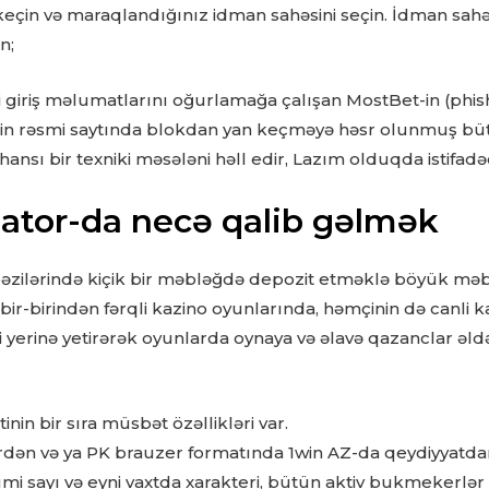
eçin və maraqlandığınız idman sahəsini seçin. İdman sahə
n;
dəçi giriş məlumatlarını oğurlamağa çalışan MostBet-in (phi
t-in rəsmi saytında blokdan yan keçməyə həsr olunmuş büt
nsı bir texniki məsələni həll edir, Lazım olduqda istifadəç
ator-da necə qalib gəlmək
n bəzilərində kiçik bir məbləğdə depozit etməklə böyük mə
bir-birindən fərqli kazino oyunlarında, həmçinin də canli kaz
i yerinə yetirərək oyunlarda oynaya və əlavə qazanclar əl
in bir sıra müsbət özəllikləri var.
dən və ya PK brauzer formatında 1win AZ-da qeydiyyatdan 
 sayı və eyni vaxtda xarakteri, bütün aktiv bukmekerlər 