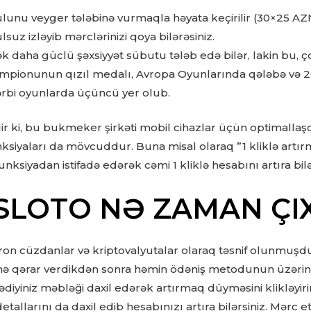
nu veyger tələbinə vurmaqla həyata keçirilir (30×25 AZ
lsuz izləyib mərclərinizi qoya bilərəsiniz.
 daha güclü şəxsiyyət sübutu tələb edə bilər, lakin bu, ço
pionunun qızıl medalı, Avropa Oyunlarında qələbə və 20
ərbi oyunlarda üçüncü yer olub.
r ki, bu bukmeker şirkəti mobil cihazlar üçün optimallaşdı
funksiyaları da mövcuddur. Buna misal olaraq ”1 kliklə artı
unksiyadan istifadə edərək cəmi 1 kliklə hesabını artıra bilə
SLOTO NƏ ZAMAN ÇIX
ron cüzdanlar və kriptovalyutalar olaraq təsnif olunmuşdu
inə qərar verdikdən sonra həmin ödəniş metodunun üzərinə
diyiniz məbləği daxil edərək artırmaq düyməsini klikləyiri
etallarını da daxil edib hesabınızı artıra bilərsiniz. Mərc