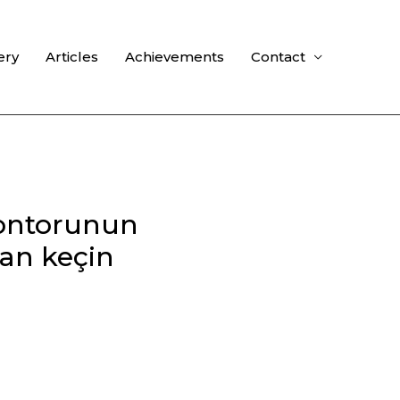
ery
Articles
Achievements
Contact
kontorunun
dan keçin