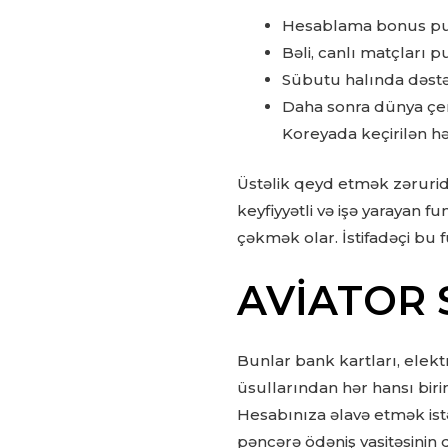
Hesablama bonus pulu
Bəli, canlı matçları pu
Sübutu halında dəstək
Daha sonra dünya çem
Koreyada keçirilən h
Üstəlik qeyd etmək zəruridi
keyfiyyətli və işə yarayan 
çəkmək olar. İstifadəçi bu f
AVİATOR 
Bunlar bank kartları, elekt
üsullarından hər hansı bir
Hesabınıza əlavə etmək istə
pəncərə ödəniş vasitəsinin d