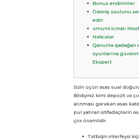
Bonus endirimler
Ödəniş üsulunu seç
edin
ümumi icmalı Mos
Nəticələr
Qanunla qadağan 
oyunlarına güvənm
Ekspert
Sizin üçün əsas sual doğura
Bildiyiniz kimi depozit və
alınması gərəkən əsas kate
pul yatıran istifadəçilərin
çox önəmlidir.
Tətbiqin interfeysi k