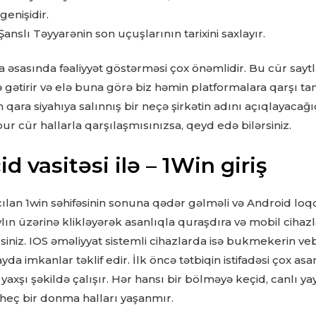
genişidir.
anslı Təyyarənin son uçuşlarının tarixini saxlayır.
iya əsasında fəaliyyət göstərməsi çox önəmlidir. Bu cür sayt
ə gətirir və elə buna görə biz həmin platformalara qarşı t
n qara siyahıya salınnış bir neçə şirkətin adını açıqlayac
bur cür hallarla qarşılaşmısınızsa, qeyd edə bilərsiniz.
d vasitəsi ilə – 1Win giriş
ılan 1win səhifəsinin sonuna qədər gəlməli və Android lo
aylın üzərinə klikləyərək asanlıqla quraşdıra və mobil ciha
siniz. IOS əməliyyat sistemli cihazlarda isə bukmekerin veb
sayda imkanlar təklif edir. İlk öncə tətbiqin istifadəsi çox as
yaxşı şəkildə çalışır. Hər hansı bir bölməyə keçid, canlı y
heç bir donma halları yaşanmır.