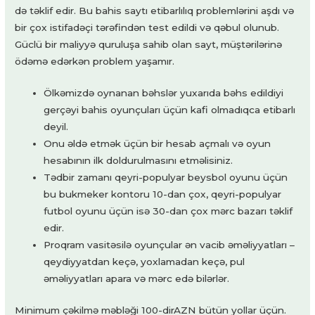
də təklif edir. Bu bahis saytı etibarlılıq problemlərini aşdı və
bir çox istifadəçi tərəfindən test edildi və qəbul olunub.
Güclü bir maliyyə quruluşa sahib olan sayt, müştərilərinə
ödəmə edərkən problem yaşamır.
Ölkəmizdə oynanan bəhslər yuxarıda bəhs edildiyi
gerçəyi bahis oyunçuları üçün kafi olmadıqca etibarlı
deyil.
Onu əldə etmək üçün bir hesab açmalı və oyun
hesabının ilk doldurulmasını etməlisiniz.
Tədbir zamanı qeyri-populyar beysbol oyunu üçün
bu bukmeker kontoru 10-dan çox, qeyri-populyar
futbol oyunu üçün isə 30-dan çox mərc bazarı təklif
edir.
Proqram vasitəsilə oyunçular ən vacib əməliyyatları –
qeydiyyatdan keçə, yoxlamadan keçə, pul
əməliyyatları apara və mərc edə bilərlər.
Minimum çəkilmə məbləği 100-dirAZN bütün yollar üçün.