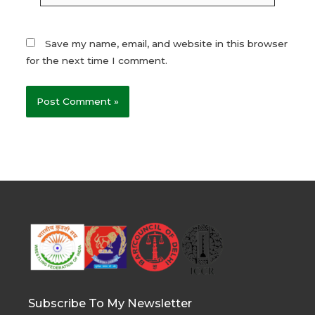
Save my name, email, and website in this browser
for the next time I comment.
Subscribe To My Newsletter