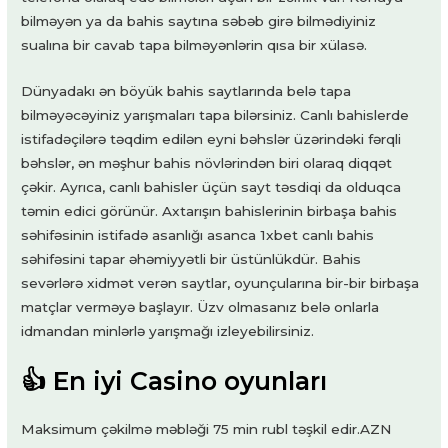
bilməyən ya da bahis saytına səbəb girə bilmədiyiniz
sualına bir cavab tapa bilməyənlərin qısa bir xülasə.
Dünyadakı ən böyük bahis saytlarında belə tapa
bilməyəcəyiniz yarışmaları tapa bilərsiniz. Canlı bahislerde
istifadəçilərə təqdim edilən eyni bəhslər üzərindəki fərqli
bəhslər, ən məşhur bahis növlərindən biri olaraq diqqət
çəkir. Ayrıca, canlı bahisler üçün sayt təsdiqi da olduqca
təmin edici görünür. Axtarışın bahislerinin birbaşa bahis
səhifəsinin istifadə asanlığı asanca 1xbet canlı bahis
səhifəsini tapar əhəmiyyətli bir üstünlükdür. Bahis
sevərlərə xidmət verən saytlar, oyunçularına bir-bir birbaşa
matçlar verməyə başlayır. Üzv olmasanız belə onlarla
idmandan minlərlə yarışmağı izleyebilirsiniz.
👍 En iyi Casino oyunları
Maksimum çəkilmə məbləği 75 min rubl təşkil edir.AZN