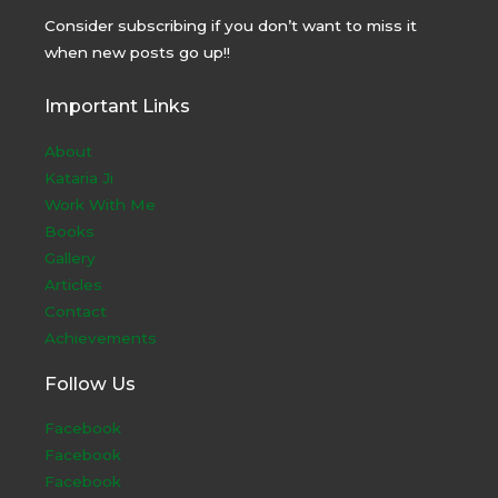
Consider subscribing if you don’t want to miss it
when new posts go up!!
Important Links
About
Kataria Ji
Work With Me
Books
Gallery
Articles
Contact
Achievements
Follow Us
Facebook
Facebook
Facebook