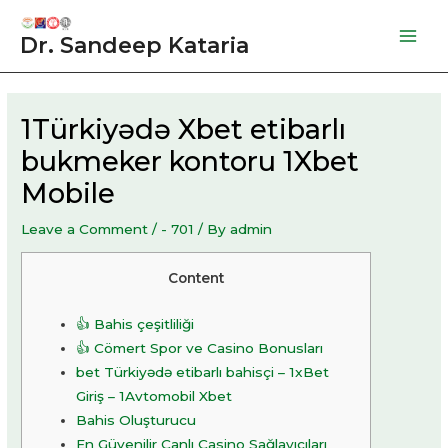
Skip
to
Dr. Sandeep Kataria
Mai
content
Men
1Türkiyədə Xbet etibarlı
bukmeker kontoru 1Xbet
Mobile
Leave a Comment
/
- 701
/ By
admin
Content
👍 Bahis çeşitliliği
👍 Cömert Spor ve Casino Bonusları
bet Türkiyədə etibarlı bahisçi – 1xBet
Giriş – 1Avtomobil Xbet
Bahis Oluşturucu
En Güvenilir Canlı Casino Sağlayıcıları