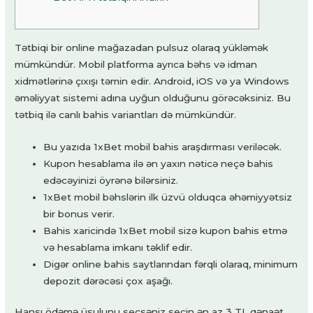
Tətbiqi bir online mağazadan pulsuz olaraq yükləmək
mümkündür. Mobil platforma ayrıca bəhs və idman
xidmətlərinə çıxışı təmin edir. Android, iOS və ya Windows
əməliyyat sistemi adına uyğun olduğunu görəcəksiniz. Bu
tətbiq ilə canlı bahis variantları də mümkündür.
Bu yazıda 1xBet mobil bahis araşdırması veriləcək.
Kupon hesablama ilə ən yaxın nəticə neçə bahis
edəcəyinizi öyrənə bilərsiniz.
1xBet mobil bəhslərin ilk üzvü olduqca əhəmiyyətsiz
bir bonus verir.
Bahis xaricində 1xBet mobil sizə kupon bahis etmə
və hesablama imkanı təklif edir.
Digər online bahis saytlarından fərqli olaraq, minimum
depozit dərəcəsi çox aşağı.
Hansı ödəmə üsulunu seçsəniz seçin ən az 3 TL qənaət