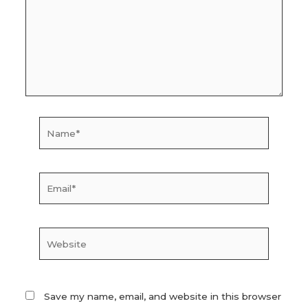
Name*
Email*
Website
Save my name, email, and website in this browser