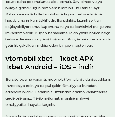
1xBet daha çox məlumat əldə etmək, üzv olmaq və ya
buraya girmək üçün söz verə bilərsiniz; 1x Bahis Saytı
Bahis xaricində 1xBet mobil sizə kupon bahis etmə və
hesablama imkanı təklif edir. Bu şəkildə, lazımlı şərtləri
sağlayabiliyorsanız, kuponunuzu ya da bahisinizi pul çəkmə
imkanınız vardır. Kupon hesablama ilə ən yaxın nəticə neçə
bahis edəcəyinizi öyrənə bilərsiniz. Pul çəkmə mövzusunda
çətinlik çəkdiklərini iddia edən bir çox müştəri var.
vtomobil xbet – 1xbet APK –
1xbet Android – iOS – indir
Bu site ödəmə variantı, mobil platformalarda da dəstəklənir.
İnvestisiya edin ya da pul çəkin Əməliyyatı buradan
adlandıra bilərik. Hesabınız üzərindən ödəmə variantlarına
gedə bilərsiniz. Tələb məlumatlar girilsə maliyyə
əməliyyatları həyata keçirilir.
Nəysə ki, bu problemə güvən ilə əlaqədar bir çox problem