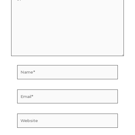
here..
Name*
Email*
Website