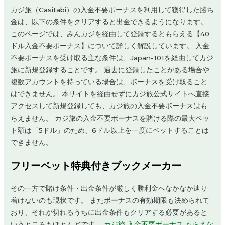
カジ旅（Casitabi）の入金不要ボーナスを利用して獲得した勝ち
金は、以下の条件をクリアすると出金できるようになります。
このページでは、みんカジを経由して登録するともらえる【40
ドル入金不要ボーナス】について詳しく解説しています。 入金
不要ボーナスを受け取る主な条件は、Japan-101を経由してカジ
旅に新規登録することです。 過去に登録したことがある場合や
複数アカウントを持っている場合は、ボーナスを受け取ること
はできません。 本サイトを経由せずにカジ旅公式サイトへ直接
アクセスして新規登録しても、カジ旅の入金不要ボーナスはも
らえません。 カジ旅の入金不要ボーナスを賭ける際の最大ベッ
ト額は「5ドル」のため、6ドル以上を一度にベットすることは
できません。
フリーベット特典付きブックメーカー
その一方で賭け条件・出金条件が厳しく勝利金へなかなか辿り
着けないのも現状です。 またボーナスの有効期限も決められて
おり、それが切れるうちに出金条件もクリアする必要があると
いうところもほとんどです。
カジ旅 入金不要ボーナス もらえな