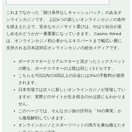
これまでなかった「賭け条件なしキャッシュバック」のあるオ
ンラインカジノです。 上記4つの新しいオンラインカジノの条件
を踏まえた上で、安全なカジノサイト選びは、やはり自分が楽
しめるかどうかが一番重要になっていきます。 Casino Wired
は、オンラインカジノ初心者からエキスパートまで幅広い層に
支持される日本語対応オンラインカジノの総合メディアです。
ボーナスマネーとリアルマネーと混ざったミックスベット
の際も、ボーナスマネーの上限は同じく5ドルです。
こちらも7日以内の3回以上の出金には3%の手数料が適用
されます。
日本市場では次々に新しいオンラインカジノが登場してい
ますが、実際どのサイトが生き残るのかは誰にもわかりま
せん。
このページでは、そんなカジ旅の評判を「10の事実」か
ら徹底解剖していきます。
オンラインカジノとスポーツベットの両方を兼ね備えたオ
ンラインカジノです。