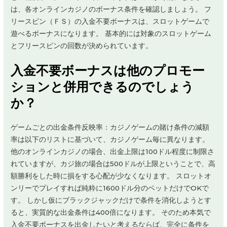
は、各オンラインカジノのボーナス条件を確認しましょう。 フ
リースピン（ＦＳ）の入金不要ボーナスは、スロットゲームで
遊べるボーナスになります。 基本的には対象のスロットゲーム
とフリースピンの回数が決められています。
入金不要ボーナスは他のプロモー
ションと併用できるのでしょう
か？
ゲームごとの出金条件反映率：カジノゲームの賭け条件の減額
率は以下のリストに基づいて、カジノゲーム毎に異なります。
他のオンラインカジノの場合、出金上限は100ドル程度に制限さ
れていますが、カジ旅の場合は500ドルが上限ということで、高
額勝利をした時に損をする心配が少なくなります。 スロットオ
ンリーでプレイすれば純粋に1600ドル分のベットだけでOKで
す。 しかし仮にブラックジャックだけで条件を消化しようとす
ると、実質的な出金条件は400倍になります。 そのため本気で
入金不要ボーナスを出金したいと考えるならば、完全に条件を