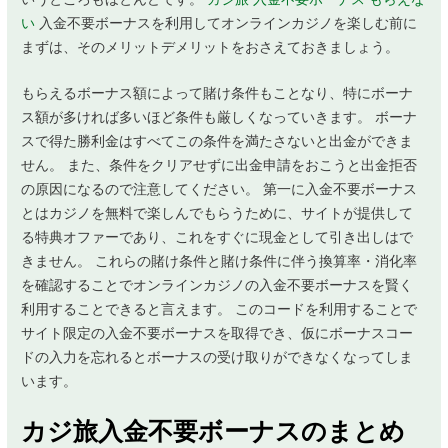
い
入金不要ボーナスを利用してオンラインカジノを楽しむ前に
まずは、そのメリットデメリットをおさえておきましょう。
もらえるボーナス額によって賭け条件もことなり、特にボーナ
ス額が多ければ多いほど条件も厳しくなっていきます。 ボーナ
スで得た勝利金はすべてこの条件を満たさないと出金ができま
せん。 また、条件をクリアせずに出金申請をおこうと出金拒否
の原因になるので注意してください。 第一に入金不要ボーナス
とはカジノを無料で楽しんでもらうために、サイトが提供して
る特典オファーであり、これをすぐに現金として引き出しはで
きません。 これらの賭け条件と賭け条件に伴う換算率・消化率
を確認することでオンラインカジノの入金不要ボーナスを賢く
利用することできると言えます。 このコードを利用することで
サイト限定の入金不要ボーナスを取得でき、仮にボーナスコー
ドの入力を忘れるとボーナスの受け取りができなくなってしま
います。
カジ旅入金不要ボーナスのまとめ