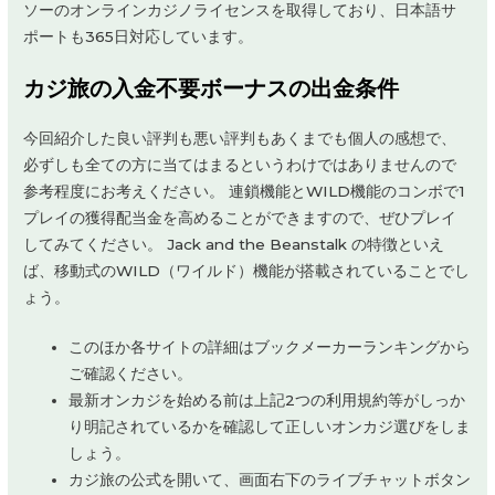
ソーのオンラインカジノライセンスを取得しており、日本語サ
ポートも365日対応しています。
カジ旅の入金不要ボーナスの出金条件
今回紹介した良い評判も悪い評判もあくまでも個人の感想で、
必ずしも全ての方に当てはまるというわけではありませんので
参考程度にお考えください。 連鎖機能とWILD機能のコンボで1
プレイの獲得配当金を高めることができますので、ぜひプレイ
してみてください。 Jack and the Beanstalk の特徴といえ
ば、移動式のWILD（ワイルド）機能が搭載されていることでし
ょう。
このほか各サイトの詳細はブックメーカーランキングから
ご確認ください。
最新オンカジを始める前は上記2つの利用規約等がしっか
り明記されているかを確認して正しいオンカジ選びをしま
しょう。
カジ旅の公式を開いて、画面右下のライブチャットボタン