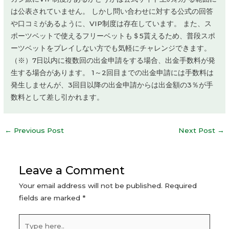
は公表されていません。 しかし問い合わせに対する公式の回答
や口コミがあるように、VIP制度は存在しています。 また、ス
ポーツベットで使えるフリーベットも＄5貰えるため、普段スポ
ーツベットをプレイしない方でも気軽にチャレンジできます。
（※）7日以内に複数回の出金申請をする場合、出金手数料が発
生する場合があります。 1～2回目までの出金申請には手数料は
発生しませんが、3回目以降の出金申請からは出金額の3％が手
数料として差し引かれます。
Post
←
Previous Post
Next Post
→
navigation
Leave a Comment
Your email address will not be published.
Required
fields are marked
*
Type