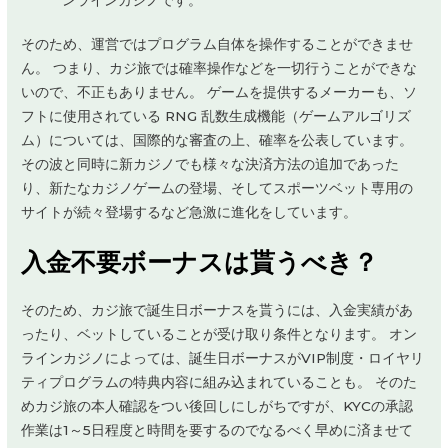
そのため、運営ではプログラム自体を操作することができませ
ん。 つまり、カジ旅では確率操作などを一切行うことができな
いので、不正もありません。 ゲームを提供するメーカーも、ソ
フトに使用されている RNG 乱数生成機能（ゲームアルゴリズ
ム）については、国際的な審査の上、確率を公表しています。
その波と同時に新カジノでも様々な決済方法の追加であった
り、新たなカジノゲームの登場、そしてスポーツベット専用の
サイトが続々登場するなど急激に進化をしています。
入金不要ボーナスは貰うべき？
そのため、カジ旅で誕生日ボーナスを貰うには、入金実績があ
ったり、ベットしていることが受け取り条件となります。 オン
ラインカジノによっては、誕生日ボーナスがVIP制度・ロイヤリ
ティプログラムの特典内容に組み込まれていることも。 そのた
めカジ旅の本人確認をつい後回しにしがちですが、KYCの承認
作業は1～5日程度と時間を要するのでなるべく早めに済ませて