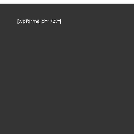
[wpforms id="727"]