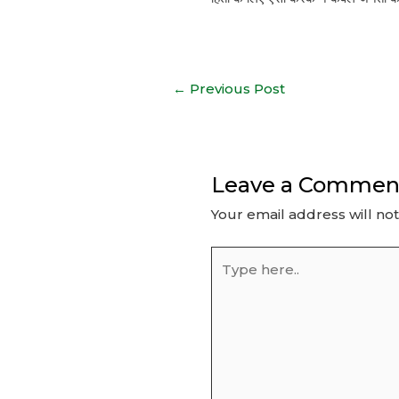
Post
←
Previous Post
navigation
Leave a Commen
Your email address will no
Type
here..