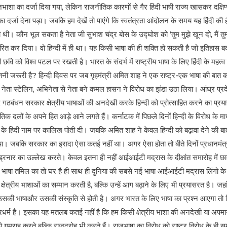
ाजभाशा का दर्जा दिया गया, लेकिन राजनीतिक कारणों से गैर हिंदी भाषी राज्य खासकर दक्षि
 दर्जा देना पड़ा। जबकि हम देखें तो पाएंगे कि स्वतंत्रता आंदोलन के समय यह हिंदी की ह
ी। कौन भूल सकता है नेता जी सुभाश चंद्र बोस के उद्घोश को ‘तुम मुझे खून दो, मैं तुम्हे
ए प्रेरित कर दिया। वो हिन्दी में ही था। यह किसी भाषा की ही शक्ति हो सकती है जो इतिहा
छवि को विश्व पटल पर रखती है। भारत के संदर्भ में राष्ट्रीय भाषा के लिए हिंदी के महत्
तनी जरूरी है? हिन्दी दिवस पर जब गृहमंत्री अमित शाह ने एक राष्ट्र-एक भाषा की बात कह
ेता स्टेलिन, अभिनेता से नेता बने कमल हासन ने विरोध का झंडा उठा लिया। आंध्र प्रदे
 गठबंधन सरकार क्षेत्रीय भाषाओं की अनदेखी करके हिन्दी को प्रोत्साहित करने का प्रया
तिक दलों के अपने हित आड़े आने लगते हैं। कर्नाटक में पिछले दिनों हिन्दी के विरोध के 
ो के हिंदी नाम पर कालिख पोती दी। जबकि अमित शाह ने केवल हिन्दी को बढ़ावा देने की बा
या। जबकि सरकार का इरादा ऐसा कतई नहीं था। अगर ऐसा होता तो बीते दिनों प्रधानमंत्री न
ड्रनार का उल्लेख करते। केवल इतना ही नहीं आईआईटी मद्रास के दीक्षांत समारोह में छात्र
भाषा तमिल का तो घर है ही साथ ही दुनिया की सबसे नई भाषा आईआईटी मद्रास लिंगो के जन
्रीय भाशाओं का सम्मान करती है, बल्कि उन्हें आग बढ़ाने के लिए भी प्रयासरत है। जहां त
उसकी भाषाऔर उसकी संस्कृति से होती है। अगर भारत के लिए भाषा का प्रश्न आएगा तो ह
्ट्रधर्म है। इसका यह मतलब कतई नहीं है कि हम किसी क्षेत्रीय भाशा की अनदेखी या अप
गुमराह करते बल्कि राजद्रोह भी करते हैं। राजभाषा का विरोध को राष्ट्र विरोध के ही स