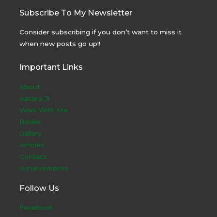
Subscribe To My Newsletter
Consider subscribing if you don’t want to miss it
when new posts go up!!
Important Links
About
Kataria Ji
Work With Me
Books
Gallery
Articles
Contact
Achievements
Follow Us
Facebook