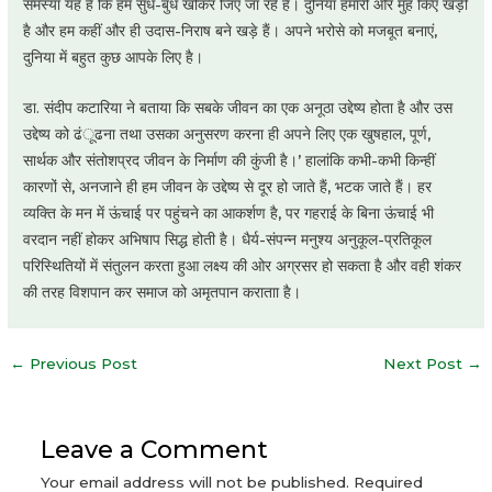
समस्या यह है कि हम सुध-बुध खोकर जिए जा रहे हैं। दुनिया हमारी ओर मुंह किए खड़ी
है और हम कहीं और ही उदास-निराष बने खड़े हैं। अपने भरोसे को मजबूत बनाएं,
दुनिया में बहुत कुछ आपके लिए है।
डा. संदीप कटारिया ने बताया कि सबके जीवन का एक अनूठा उद्देष्य होता है और उस
उद्देष्य को ढंूढना तथा उसका अनुसरण करना ही अपने लिए एक खुषहाल, पूर्ण,
सार्थक और संतोशप्रद जीवन के निर्माण की कुंजी है।’ हालांकि कभी-कभी किन्हीं
कारणों से, अनजाने ही हम जीवन के उद्देष्य से दूर हो जाते हैं, भटक जाते हैं। हर
व्यक्ति के मन में ऊंचाई पर पहुंचने का आकर्शण है, पर गहराई के बिना ऊंचाई भी
वरदान नहीं होकर अभिषाप सिद्ध होती है। धैर्य-संपन्न मनुश्य अनुकूल-प्रतिकूल
परिस्थितियों में संतुलन करता हुआ लक्ष्य की ओर अग्रसर हो सकता है और वही शंकर
की तरह विशपान कर समाज को अमृतपान कराताा है।
Post
←
Previous Post
Next Post
→
navigation
Leave a Comment
Your email address will not be published.
Required