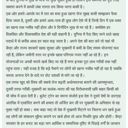
के बाद दुनिया में भूख के मोर्चे पर कुछ सुधार हुआ हो लेकिन इस समस्या को पूरी तरह
समाप्त करने में काफी लंबा रास्ता तय किया जाना बाकी है।
एक ओर हमारे-आपके घर में रात का बचा हुआ खाना रोज सुबह बासी समझकर फेंक
दिया जाता है, दूसरी ओर हमारे आस-पास ही कुछ लोग ऐसे भी हैं जिन्हें दिन में एक वक्त
का खाना तक नसीब नहीं होता और वे दिनोंदिन भूख से मर रहे हैं। कमोबेश हर
विकसित और विकासशील देश की यही कहानी है। दुनिया में पैदा किए जाने वाले खाद्य
पदार्थ में से करीब आधा हर साल सड़ जाता है। अपने देश की बात करे तो यहां भी
केंद्र और राज्य सरकारें खाद्य सुरक्षा और भुखमरी में कमी के लिए तमाम योजनाएं चल
रही हैं, लेकिन जमीनी स्तर पर इनके खास परिणाम नजर नहीं आ रहे हैं। इन
योजनाओं पर अरबों रूपये खर्च किए जा रहे हैं मगर इनका पूरा लाभ गरीबों तक नहीं
पहुंच पाता। यही वजह है कि बड़े पैमाने पर लोगों को खाना नसीब नहीं हो रहा है जबकि
सस्ता अनाज देने के वादे पर वोट दशकों से मांगे जा रहे हैं।
एक तरफ खुद को विश्व की सबसे तेज बढ़ती अर्थव्यवस्था बताने की आत्ममुग्धता,
दूसरी तरफ गरीबी-भुखमरी का कलंक-भारत की यह विरोधाभासी छवि बाहर किसी को
भी सोच में डाल देती है। बुलेट ट्रेन का सपना संजोते इस देश ने दूसरे देषों के उपग्रह
अंतरिक्ष में प्रक्षेपित करने की क्षमता तो अर्जित कर ली पर भुखमरी के अभिशाप से वह
मुक्त नहीं हो सका। सच कहा जाए तो देश में भुखमरी मिटाने पर जितना धन खर्च हुआ
वह लोगों को संसाधन मुहैया कराने पर खर्च होता तो आज स्थिति कुछ और होती। केंद्र
सरकार के हर बजट का बड़ा भाग आर्थिक व सामाजिक दृश्टि से पिछड़े वर्गों के उत्थान