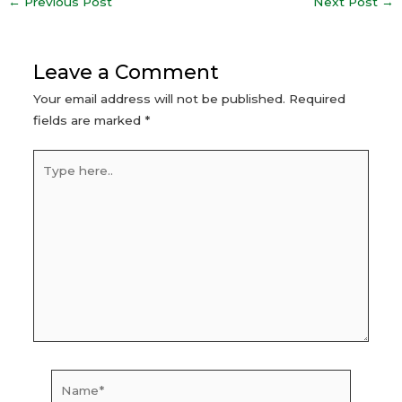
Post
←
Previous Post
Next Post
→
navigation
Leave a Comment
Your email address will not be published.
Required
fields are marked
*
Type
here..
Name*