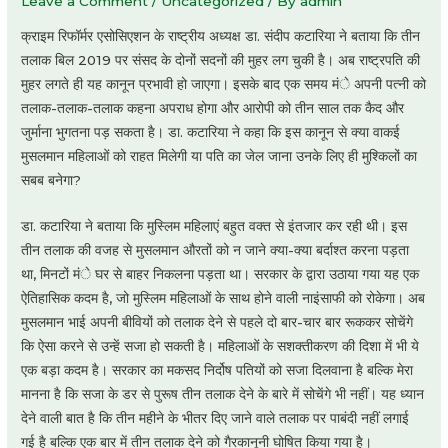
Leave a Comment
/
Uncategorized
/ By
admin
क्राइम रिफॉर्मर एसोसिएशन के राष्ट्रीय अध्यक्ष डा. संदीप कटारिया ने बताया कि तीन
तलाक बिल 2019 पर संसद के दोनों सदनों की मुहर लग चुकी है। अब राष्ट्रपति की
मुहर लगते ही यह कानून प्रभावी हो जाएगा। इसके बाद एक समय मंे अपनी पत्नी को
तलाक-तलाक-तलाक कहना अपराध होगा और आरोपी को तीन साल तक कैद और
जुर्माना भुगतना पड़ सकता है। डा. कटारिया ने कहा कि इस कानून से क्या वाकई
मुसलमान महिलाओं को राहत मिलेगी या पति का जेल जाना उनके लिए ही मुश्किलों का
सबब बनेगा?
डा. कटारिया ने बताया कि मुस्लिम महिलाएं बहुत वक्त से इंतजार कर रही थी। इस
तीन तलाक की वजह से मुसलमान औरतों को न जाने क्या-क्या बर्दाश्त करना पड़ता
था, मिनटों मंे घर से बाहर निकलना पड़ता था। सरकार के द्वारा उठाया गया यह एक
ऐतिहासिक कदम है, जो मुस्लिम महिलाओं के साथ होने वाली नाइंसाफी को रोकेगा। अब
मुसलमान भाई अपनी बीवियों को तलाक देने से पहले दो बार-चार बार रूककर सोचेंगे
कि ऐसा करने से उन्हें सजा हो सकती है। महिलाओं के सशक्तीकरण की दिशा में भी ये
एक बड़ा कदम है। सरकार का मकसद निर्दोष पतियों को सजा दिलवाना है बल्कि मेरा
मानना है कि सजा के डर से पुरूष तीन तलाक देने के बारे में सोचेंगे भी नहीं। यह ध्यान
देने वाली बात है कि तीन महीने के भीतर दिए जाने वाले तलाक पर पाबंदी नहीं लगाई
गई है बल्कि एक बार में तीन तलाक देने को गैरकानूनी घोषित किया गया है।