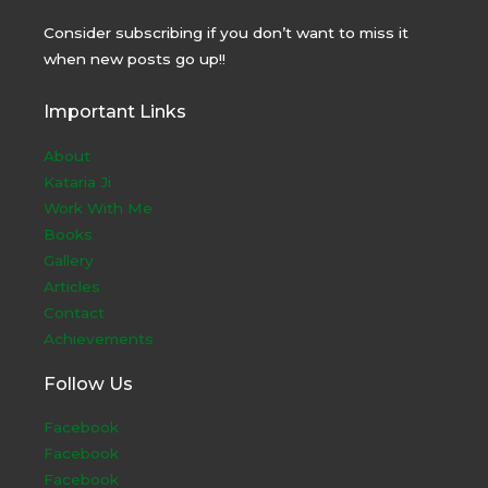
Consider subscribing if you don’t want to miss it
when new posts go up!!
Important Links
About
Kataria Ji
Work With Me
Books
Gallery
Articles
Contact
Achievements
Follow Us
Facebook
Facebook
Facebook