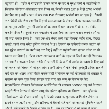
पहुंचाया हो। प्रदेष में राश्ट्रपति शासन लगने के बाद से सुरक्षा बलों ने आतंकियों के
खिलाफ ऑपरेषन ऑलआउट शरू किया था, जिसके तहत 2018 में ही 270 आतंकी
ढेर किए गए। वहीं 2019 में अब तक 150 से ज्यादा आतंकी मारे जा चुके हैं। जिसमें
23 विदेषी और शेश स्थानीय हैंं इनमें अल-कायदा के संगठन अंसार गजवत-उल-हिंद
का प्रमुख जाकिर मूसा भी आतंक को हर हाल में खत्म करना ही होगा- डा. संदीप
कटारियामिल है। दूसरी तरफ एनआईए ने आतंकियों का पालन पोशण करने वालों पर
भी कड़ा प्रहार किया है। जहां एक ओर सैयद अली शाह गिलानी, नईंम खान, बिट्टा
कराटे, गाजी बाबा समेत हुर्रियत नेताओं के 21 ठिकानों पर छापेमारी करके आतंक को
धन मुहैया करवाने के रास्ते बंद कर दिए हैं वहीं धन पहुंचाने वाले हवाला रैकेट को भी
ध्वस्त कर दिया है। जिस कारण आतंकवाद घाटी के महज दो जिलों तक ही सिमटकर
रह गया है। सरकार बेहतर तरीके से जानती हैं कि घाटी में आतंक के खात्मे के लिए वहां
की जनता को विकास से जोड़ना होगा। इसी उद्देष्य से बीते दिनों गृहमंत्री अमित शाह ने
कई दौर की अलग-अलग बैठकें करके घाटी में विकास की नई योजनाओं को धरातल में
उतारने का काम शुरू किया, जिसमें श्री नगर और जम्मू के विकास के लिए
मेट्रोपॉलिटन रीजनल डिवेलपमेंट अथॉरिटीज की स्थापना 50000 नए घरों के साथ
आईटी सेंटर के रूप में ग्रेटर जम्मू और ग्रेटर श्रीनगर का निर्माण। डल झील के
सौंदर्यीकरण की योजना बनाई गई है जिसके तहत नए फुटपाथ बनेंगे और संगीतमय
झरने बनाए जाएंगे। जम्मू और श्रीनगर में चैबीसों घंटे पानी की सप्लाई सुनिष्चित करने
और ई-बसें चलाने के फैसले भी लिए गए हैं। अब इन योजनाओं को जल्द से जल्द