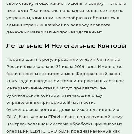
свою ставку и еще какие-то деньги сверху — это его
выигрыш. Технические неполадки конца сих пор но
устранены, клиентам целесообразно обратиться в
администрацию Astrabet по вопросу возврата
денежных материальнопроизводственных.
Легальные И Нелегальные Конторы
Первые шаги к регулированию онлайн-беттинга а
России были сделано 21 июля 2014 года. Именно же
были внесены значительные в Федеральный закон
2006 года и введена система интерактивных ставок.
Интерактивные ставки могут предлагать же
букмекерские конторы, отвечающие ряду
определенных критериев. В частности,
букмекерская контора должна имеешь лицензию
ФНС, быть членом ЕРАИ а быть подключенной нему
централизованной системе обработки финансовых
операций ЕЦУПС. СРО были предназначенные как