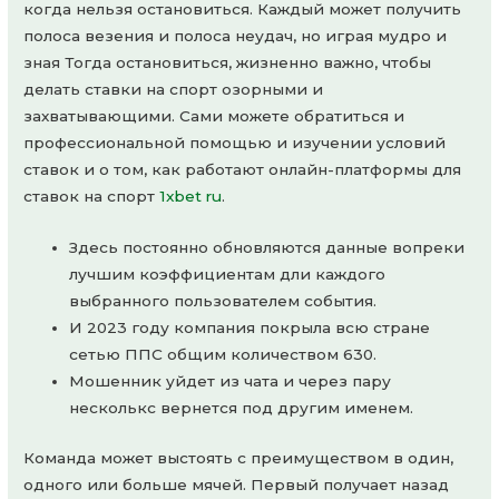
когда нельзя остановиться. Каждый может получить
полоса везения и полоса неудач, но играя мудро и
зная Тогда остановиться, жизненно важно, чтобы
делать ставки на спорт озорными и
захватывающими. Сами можете обратиться и
профессиональной помощью и изучении условий
ставок и о том, как работают онлайн-платформы для
ставок на спорт
1xbet ru
.
Здесь постоянно обновляются данные вопреки
лучшим коэффициентам дли каждого
выбранного пользователем события.
И 2023 году компания покрыла всю стране
сетью ППС общим количеством 630.
Мошенник уйдет из чата и через пару
несколькс вернется под другим именем.
Команда может выстоять с преимуществом в один,
одного или больше мячей. Первый получает назад