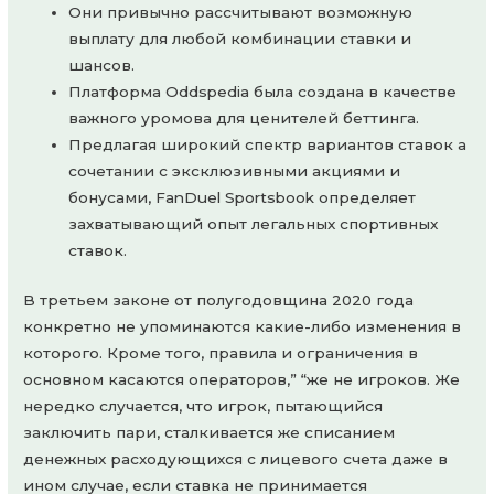
Они привычно рассчитывают возможную
выплату для любой комбинации ставки и
шансов.
Платформа Oddspedia была создана в качестве
важного уромова для ценителей беттинга.
Предлагая широкий спектр вариантов ставок а
сочетании с эксклюзивными акциями и
бонусами, FanDuel Sportsbook определяет
захватывающий опыт легальных спортивных
ставок.
В третьем законе от полугодовщина 2020 года
конкретно не упоминаются какие-либо изменения в
которого. Кроме того, правила и ограничения в
основном касаются операторов,” “же не игроков. Же
нередко случается, что игрок, пытающийся
заключить пари, сталкивается же списанием
денежных расходующихся с лицевого счета даже в
ином случае, если ставка не принимается