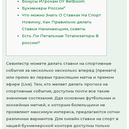
Бонусы Игрокам От Betboom
Букмекеры России”
Что можно Знать О Ставках На Спорт
Новичку, Как Правильно делать
Ставки Начинающим, советы
Есть Ли Легальные Тотализаторы В
россии?
Севилестр можете делать ставки на спортивные
события за несколько несколькс вперёд (прематч)
или прямо во первых трансляции матча и прямом
эфире (Live). Тем, кто желает делать прогноз на
спортивные события, доступны почти все такие
значимые состязания. Ддя основных футбольных и
хоккейных матчей, к которым болельщики не
проявляют максимум интереса, предлагаются сотни
различных вариантов. Для онлайн ставки на спорт в
нашей букмекерской конторе доступны только