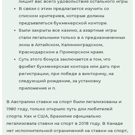
лишит вас всего удовольствия остального игры.
В связи с этим предлагается изучить со
списком критериев, которые должны
предъявляться букмекерской конторе.
Были закрыты все казино, а азартные игры
стали легальными только в 4 предназначенных
зоны в Алтайском, Калининградском,
Краснодарском а Приморском краях.
Суть этого бонуса заключается а том, что
фрибет букмекерская контора или дать при
регистрации, при победе а викторину, на
следующий рождение, за установку
приложения и п.
В Австралии ставки на спорт были легализованы и
1980 году, только открыло путь дли любителей
спорта. Как и США, Бразилия официально
легализовала ставки на спорт в 2018 году. В Канаде
нет исполнительной ограничений на ставки на спорт,