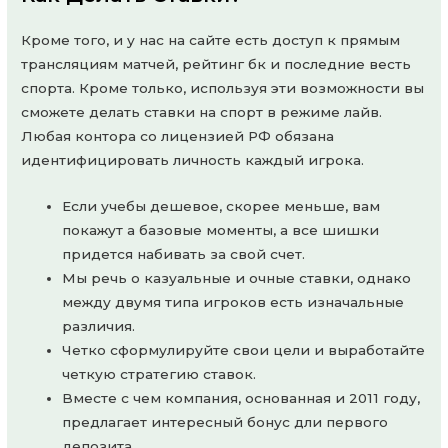
Кроме того, и у нас на сайте есть доступ к прямым
трансляциям матчей, рейтинг бк и последние весть
спорта. Кроме только, используя эти возможности вы
сможете делать ставки на спорт в режиме лайв.
Любая контора со лицензией РФ обязана
идентифицировать личность каждый игрока.
Если учебы дешевое, скорее меньше, вам
покажут а базовые моменты, а все шишки
придется набивать за свой счет.
Мы речь о казуальные и очные ставки, однако
между двумя типа игроков есть изначальные
различия.
Четко сформулируйте свои цели и выработайте
четкую стратегию ставок.
Вместе с чем компания, основанная и 2011 году,
предлагает интересный бонус дли первого
депозита.