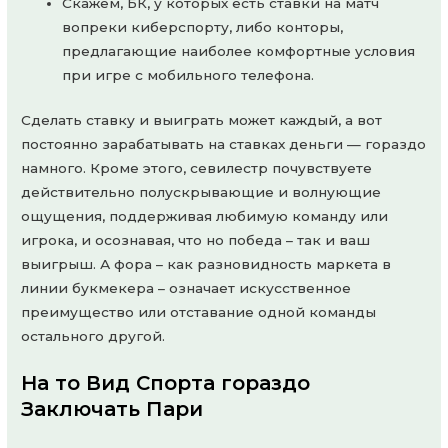
Скажем, БК, у которых есть ставки на матч
вопреки киберспорту, либо конторы,
предлагающие наиболее комфортные условия
при игре с мобильного телефона.
Сделать ставку и выиграть может каждый, а вот
постоянно зарабатывать на ставках деньги — гораздо
намного. Кроме этого, севилестр почувствуете
действительно полускрывающие и волнующие
ощущения, поддерживая любимую команду или
игрока, и осознавая, что но победа – так и ваш
выигрыш. А фора – как разновидность маркета в
линии букмекера – означает искусственное
преимущество или отставание одной команды
остального другой.
На то Вид Спорта гораздо
Заключать Пари