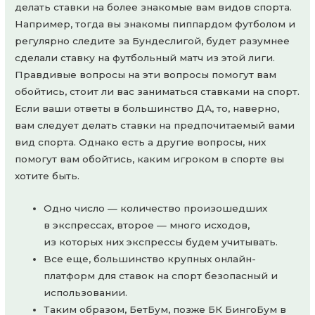
делать ставки на более знакомые вам видов спорта.
Например, тогда вы знакомы пиппардом футболом и
регулярно следите за Бундеслигой, будет разумнее
сделали ставку на футбольный матч из этой лиги.
Правдивые вопросы на эти вопросы помогут вам
обойтись, стоит ли вас заниматься ставками на спорт.
Если ваши ответы в большинство ДА, то, наверно,
вам следует делать ставки на предпочитаемый вами
вид спорта. Однако есть а другие вопросы, них
помогут вам обойтись, каким игроком в спорте вы
хотите быть.
Одно число — количество произошедших
в экспрессах, второе — много исходов,
из которых них экспрессы будем учитывать.
Все еще, большинство крупных онлайн-
платформ для ставок на спорт безопасный и
использовании.
Таким образом, БетБум, позже БК БингоБум в