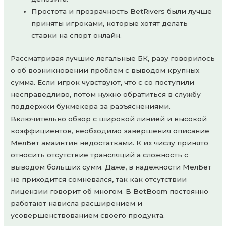
Простота и прозрачность BetRivers были лучше
приняты игроками, которые хотят делать
ставки на спорт онлайн.
Рассматривая лучшие легальные БК, разу говорилось
о об возникновении проблем с выводом крупных
сумма. Если игрок чувствуют, что с со поступили
несправедливо, потом нужно обратиться в службу
поддержки букмекера за разъяснениями.
Включительно обзор с широкой линией и высокой
коэффициентов, необходимо завершения описание
МелБет амаинтин недостатками. К их числу принято
относить отсутствие трансляций а сложность с
выводом больших сумм. Даже, в надежности МелБет
не приходится сомневался, так как отсутствии
лицензии говорит об многом. В BetBoom постоянно
работают нависла расширением и
усовершенствованием своего продукта.