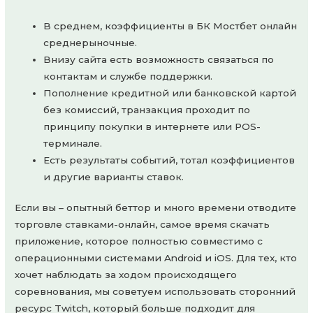
В среднем, коэффициенты в БК Мостбет онлайн
среднерыночные.
Внизу сайта есть возможность связаться по
контактам и службе поддержки.
Пополнение кредитной или банковской картой
без комиссий, транзакция проходит по
принципу покупки в интернете или POS-
терминале.
Есть результаты событий, тотал коэффициентов
и другие варианты ставок.
Если вы – опытный беттор и много времени отводите
торговле ставками-онлайн, самое время скачать
приложение, которое полностью совместимо с
операционными системами Android и iOS. Для тех, кто
хочет наблюдать за ходом происходящего
соревнования, мы советуем использовать сторонний
ресурс Twitch, который больше подходит для