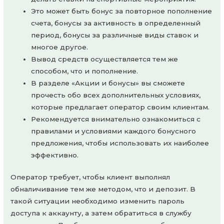
Это может быть бонус за повторное пополнение
счета, бонусы за активность в определенный
период, бонусы за различные виды ставок и
многое другое.
Вывод средств осуществляется тем же
способом, что и пополнение.
В разделе «Акции и бонусы» вы сможете
прочесть обо всех дополнительных условиях,
которые предлагает оператор своим клиентам.
Рекомендуется внимательно ознакомиться с
правилами и условиями каждого бонусного
предложения, чтобы использовать их наиболее
эффективно.
Оператор требует, чтобы клиент выполнял
обналичивание тем же методом, что и депозит. В
такой ситуации необходимо изменить пароль
доступа к аккаунту, а затем обратиться в службу