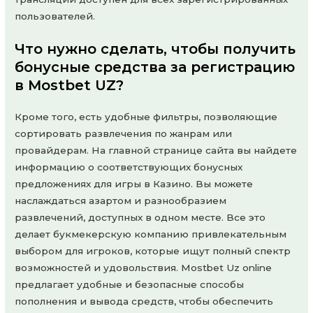
пользователей.
Что нужно сделать, чтобы получить
бонусные средства за регистрацию
в Mostbet UZ?
Кроме того, есть удобные фильтры, позволяющие
сортировать развлечения по жанрам или
провайдерам. На главной странице сайта вы найдете
информацию о соответствующих бонусных
предложениях для игры в Казино. Вы можете
наслаждаться азартом и разнообразием
развлечений, доступных в одном месте. Все это
делает букмекерскую компанию привлекательным
выбором для игроков, которые ищут полный спектр
возможностей и удовольствия. Mostbet Uz online
предлагает удобные и безопасные способы
пополнения и вывода средств, чтобы обеспечить