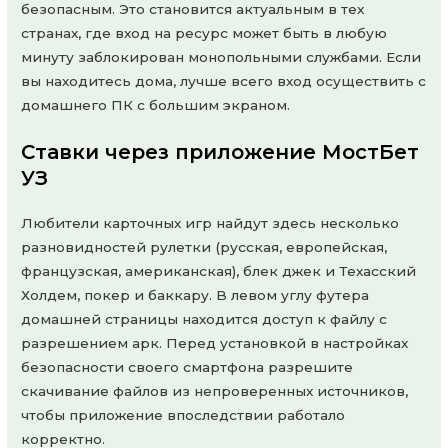
безопасным. Это становится актуальным в тех
странах, где вход на ресурс может быть в любую
минуту заблокирован монопольными службами. Если
вы находитесь дома, лучше всего вход осуществить с
домашнего ПК с большим экраном.
Ставки через приложение МостБет
УЗ
Любители карточных игр найдут здесь несколько
разновидностей рулетки (русская, европейская,
французская, американская), блек джек и Техасский
Холдем, покер и баккару. В левом углу футера
домашней страницы находится доступ к файлу с
разрешением арк. Перед установкой в настройках
безопасности своего смартфона разрешите
скачивание файлов из непроверенных источников,
чтобы приложение впоследствии работало
корректно.