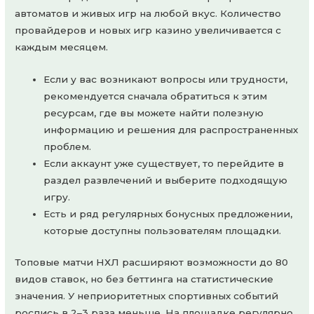
автоматов и живых игр на любой вкус. Количество
провайдеров и новых игр казино увеличивается с
каждым месяцем.
Если у вас возникают вопросы или трудности,
рекомендуется сначала обратиться к этим
ресурсам, где вы можете найти полезную
информацию и решения для распространенных
проблем.
Если аккаунт уже существует, то перейдите в
раздел развлечений и выберите подходящую
игру.
Есть и ряд регулярных бонусных предложении,
которые доступны пользователям площадки.
Топовые матчи НХЛ расширяют возможности до 80
видов ставок, но без беттинга на статистические
значения. У неприоритетных спортивных событий
роспись в 2–3 раза меньше. На площадке регулярно