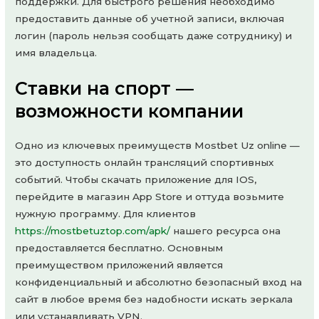
поддержки. Для быстрого решения необходимо
предоставить данные об учетной записи, включая
логин (пароль нельзя сообщать даже сотруднику) и
имя владельца.
Ставки на спорт —
возможности компании
Одно из ключевых преимуществ Mostbet Uz online —
это доступность онлайн трансляций спортивных
событий. Чтобы скачать приложение для IOS,
перейдите в магазин App Store и оттуда возьмите
нужную программу. Для клиентов
https://mostbetuztop.com/apk/
нашего ресурса она
предоставляется бесплатно. Основным
преимуществом приложений является
конфиденциальный и абсолютно безопасный вход на
сайт в любое время без надобности искать зеркала
или устанавливать VPN.