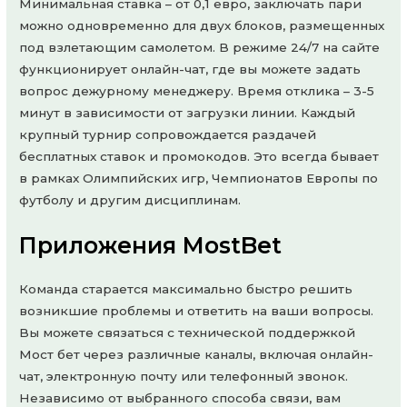
Минимальная ставка – от 0,1 евро, заключать пари
можно одновременно для двух блоков, размещенных
под взлетающим самолетом. В режиме 24/7 на сайте
функционирует онлайн-чат, где вы можете задать
вопрос дежурному менеджеру. Время отклика – 3-5
минут в зависимости от загрузки линии. Каждый
крупный турнир сопровождается раздачей
бесплатных ставок и промокодов. Это всегда бывает
в рамках Олимпийских игр, Чемпионатов Европы по
футболу и другим дисциплинам.
Приложения MostBet
Команда старается максимально быстро решить
возникшие проблемы и ответить на ваши вопросы.
Вы можете связаться с технической поддержкой
Мост бет через различные каналы, включая онлайн-
чат, электронную почту или телефонный звонок.
Независимо от выбранного способа связи, вам