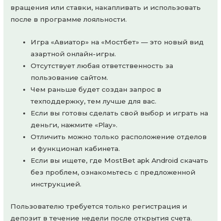
вращения или ставки, накапливать и использовать
после в программе лояльности.
Игра «Авиатор» на «Мостбет» — это новый вид
азартной онлайн-игры.
Отсутствует любая ответственность за
пользование сайтом.
Чем раньше будет создан запрос в
техподдержку, тем лучше для вас.
Если вы готовы сделать свой выбор и играть на
деньги, нажмите «Play».
Отличить можно только расположение отделов
и функционал кабинета.
Если вы ищете, где MostBet apk Android скачать
без проблем, ознакомьтесь с предложенной
инструкцией.
Пользователю требуется только регистрация и
депозит в течение недели после открытия счета.