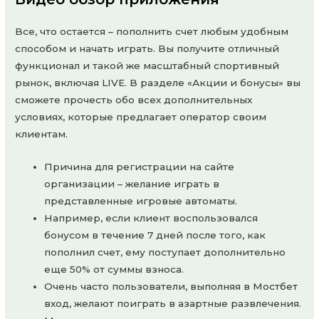
Все, что остается – пополнить счет любым удобным
способом и начать играть. Вы получите отличный
функционал и такой же масштабный спортивный
рынок, включая LIVE. В разделе «Акции и бонусы» вы
сможете прочесть обо всех дополнительных
условиях, которые предлагает оператор своим
клиентам.
Причина для регистрации на сайте
организации – желание играть в
представленные игровые автоматы.
Например, если клиент воспользовался
бонусом в течение 7 дней после того, как
пополнил счет, ему поступает дополнительно
еще 50% от суммы взноса.
Очень часто пользователи, выполняя в Мостбет
вход, желают поиграть в азартные развлечения.