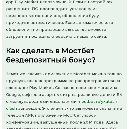
app Play Market невозможно. ᐉ Если в настройках
разрешить ПО производить установку из
неизвестных источников, обновления будут
приходить автоматически. Если автоматического
обновления не произошло вы всегда сможете
загрузить последнюю версию с нашего сайта.
Как сделать в Мостбет
бездепозитный бонус?
Заметьте, скачать приложение Mostbet можно только
вручную, так как программа не распространяется на
площадке Play Market. Согласно политике магазина
Google, софт для азартных игр на реальные деньги БК
с международными лицензиями
mostbet ro’yxatdan
o’tish
запрещен. Это значит, что вы можете скачать на
телефон APK приложение Мостбет любой
конфигурации, выпущенный после 2014 года. Здесь