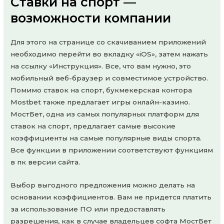
Ставки на спорт —
возможности компании
Для этого на странице со скачиванием приложений
необходимо перейти во вкладку «iOS», затем нажать
на ссылку «Инструкция». Все, что вам нужно, это
мобильный веб-браузер и совместимое устройство.
Помимо ставок на спорт, букмекерская контора
Mostbet также предлагает игры онлайн-казино.
МостБет, одна из самых популярных платформ для
ставок на спорт, предлагает самые высокие
коэффициенты на самые популярные виды спорта.
Все функции в приложении соответствуют функциям
в пк версии сайта.
Выбор выгодного предложения можно делать на
основании коэффициентов. Вам не придется платить
за использование ПО или предоставлять
разрешения, как в случае владельцев софта МостБет