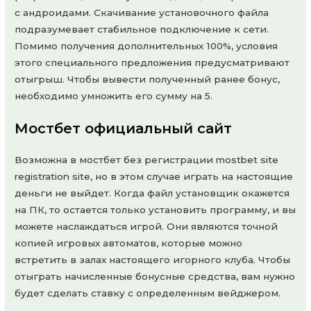
c андроидами. Скачивание установочного файла
подразумевает стабильное подключение к сети.
Помимо получения дополнительных 100%, условия
этого специального предложения предусматривают
отыгрыш. Чтобы вывести полученный ранее бонус,
необходимо умножить его сумму на 5.
Мостбет официальный сайт
Возможна в мостбет без регистрации mostbet site
registration site, но в этом случае играть на настоящие
деньги не выйдет. Когда файл установщик окажется
на ПК, то остается только установить программу, и вы
можете наслаждаться игрой. Они являются точной
копией игровых автоматов, которые можно
встретить в залах настоящего игорного клуба. Чтобы
отыграть начисленные бонусные средства, вам нужно
будет сделать ставку с определенным вейджером.