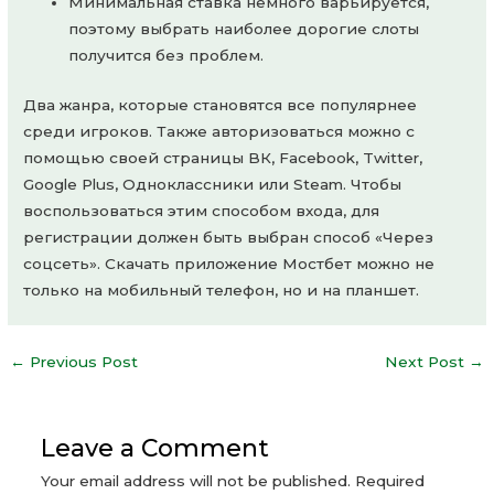
Минимальная ставка немного варьируется,
поэтому выбрать наиболее дорогие слоты
получится без проблем.
Два жанра, которые становятся все популярнее
среди игроков. Также авторизоваться можно с
помощью своей страницы ВК, Facebook, Twitter,
Google Plus, Одноклассники или Steam. Чтобы
воспользоваться этим способом входа, для
регистрации должен быть выбран способ «Через
соцсеть». Скачать приложение Мостбет можно не
только на мобильный телефон, но и на планшет.
Post
←
Previous Post
Next Post
→
navigation
Leave a Comment
Your email address will not be published.
Required