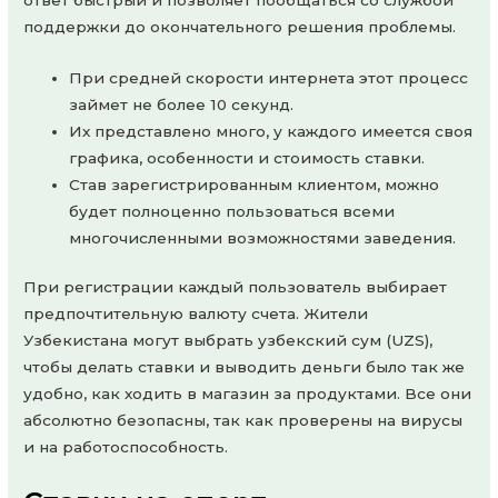
ответ быстрый и позволяет пообщаться со службой
поддержки до окончательного решения проблемы.
При средней скорости интернета этот процесс
займет не более 10 секунд.
Их представлено много, у каждого имеется своя
графика, особенности и стоимость ставки.
Став зарегистрированным клиентом, можно
будет полноценно пользоваться всеми
многочисленными возможностями заведения.
При регистрации каждый пользователь выбирает
предпочтительную валюту счета. Жители
Узбекистана могут выбрать узбекский сум (UZS),
чтобы делать ставки и выводить деньги было так же
удобно, как ходить в магазин за продуктами. Все они
абсолютно безопасны, так как проверены на вирусы
и на работоспособность.