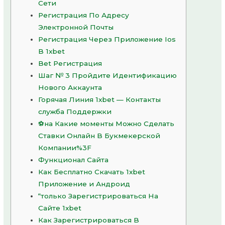
Сети
Регистрация По Адресу
Электронной Почты
Регистрация Через Приложение Ios
В 1xbet
Bet Регистрация
Шаг № 3 Пройдите Идентификацию
Нового Аккаунта
Горячая Линия 1xbet — Контакты
служба Поддержки
⚽на Какие моменты Можно Сделать
Ставки Онлайн В Букмекерской
Компании%3F
Функционал Сайта
Как Бесплатно Скачать 1xbet
Приложение и Андроид
“только Зарегистрироваться На
Сайте 1xbet
Как Зарегистрироваться В