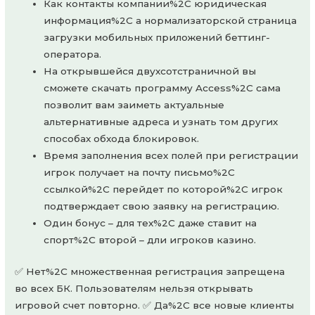
Как контакты компании%2C юридическая
информация%2C а нормализаторской страница
загрузки мобильных приложений беттинг-
оператора.
На открывшейся двухсотстраничной вы
сможете скачать программу Access%2C сама
позволит вам заиметь актуальные
альтернативные адреса и узнать том других
способах обхода блокировок.
Время заполнения всех полей при регистрации
игрок получает на почту письмо%2C
ссылкой%2C перейдет по которой%2C игрок
подтверждает свою заявку на регистрацию.
Один бонус – для тех%2C даже ставит на
спорт%2C второй – дли игроков казино.
✅ Нет%2C множественная регистрация запрещена
во всех БК. Пользователям нельзя открывать
игровой счет повторно. ✅ Да%2C все новые клиенты