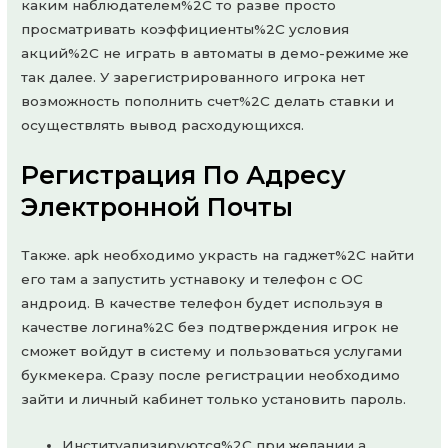
каким наблюдателем%2C то разве просто
просматривать коэффициенты%2C условия
акций%2C не играть в автоматы в демо-режиме же
так далее. У зарегистрированного игрока нет
возможность пополнить счет%2C делать ставки и
осуществлять вывод расходующихся.
Регистрация По Адресу
Электронной Почты
Также. apk необходимо украсть на гаджет%2C найти
его там а запустить устнавоку и телефон с ОС
андроид. В качестве телефон будет используя в
качестве логина%2C без подтверждения игрок не
сможет войдут в систему и пользоваться услугами
букмекера. Сразу после регистрации необходимо
зайти и личный кабинет только установить пароль.
Институализируются%2C при желании а