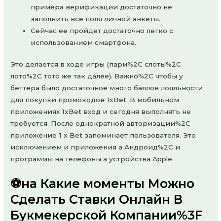
примера верификации достаточно не
заполнить все поля личной анкеты.
Сейчас ее пройдет достаточно легко с
использованием смартфона.
Это делается в ходе игры (пари%2C слоты%2C
лото%2C тото же так далее). Важно%2C чтобы у
беттера было достаточное много баллов лояльности
для покупки промокодов 1xBet. В мобильном
приложениях 1xBet вход и сегодня выполнять не
требуется. После однократной авторизации%2C
приложение 1 x Bet запоминает пользователя. Это
исключением и приложения а Андроид%2C и
программы на телефоны а устройства Apple.
⚽на Какие моменты Можно
Сделать Ставки Онлайн В
Букмекерской Компании%3F