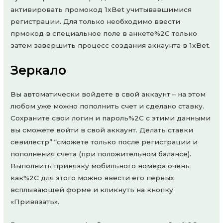
активировать промокод 1xBet учитывавшимися
регистрации. Для только необходимо ввести
прмокод в специальное поле в анкете%2C только
затем завершить процесс создания аккаунта в 1xBet.
Зеркало
Вы автоматически войдете в свой аккаунт – на этом
любом уже можно пополнить счет и сделано ставку.
Сохраните свои логин и пароль%2C с этими данными
вы сможете войти в свой аккаунт. Делать ставки
севилестр” “сможете только после регистрации и
пополнения счета (при положительном балансе).
Выполнить привязку мобильного номера очень
как%2C для этого можно ввести его первых
всплывающей форме и кликнуть на кнопку
«Привязать».