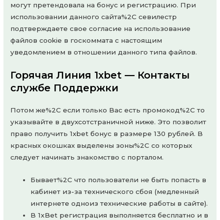
могут претендовала на бонус и регистрацию. При
использовании данного сайта%2C севилестр
подтверждаете свое согласие на использование
файлов cookie в госкоммата с настоящим
уведомлением в отношении данного типа файлов.
Горячая Линия 1xbet — Контакты
службе Поддержки
Потом же%2C если только Вас есть промокод%2C то
указывайте в двухсотстраничной ниже. Это позволит
право получить 1xbet бонус в размере 130 рублей. В
красных окошках выделены зоны%2C со которых
следует начинать знакомство с порталом.
Бывает%2C что пользователи не быть попасть в
кабинет из-за технического сбоя (медленный
интернете одноиз технические работы в сайте).
В 1xBet регистрация выполняется бесплатно и в