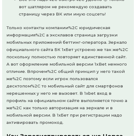
вот шатляром не рекомендую создавать
страницу через ВК или иную соцсеть!
Только контакты компании%2C юридическая
информация%2C а эксклавов страница загрузки
мобильных приложений беттинг-оператора. Зеркало
официального сайта БК 1хБет устроено же так же%2C
поскольку полностью повторяет единственной сайт.
А вот оформление мобильной версии 1xBet немного
отличие. Впрочем%2C общий принцип у него такой
же%2C поэтому если игрок пользовался
десктопом%2C то мобильный сайт для смартфонов
нерешенных у него не вызовет. В 1xbet вход в
профиль на официальном сайте выполняется точно а
же%2C как только авторизация на зеркале и в
мобильной версии. В 1хБет при регистрации надо
активировать промокод.