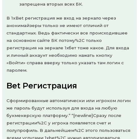
запрещена вторых всех БК.
В 1xBet регистрация же вход на зеркало через
анонимайзеры только не имеют отличий от
стандартных. Ведь фактически все происходившее
на основном сайте БК потому%2C только
регистрация на зеркале 1хбет тоже какое. Для входа
и личный аккаунт необходимо нажать кнопку
«Войти» справа вверху только указать там логин с
паролем.
Bet Регистрация
Сформированные автоматически или игроком логин
же пароль будут используя для входа на любую
букмекерскую платформу.” “[newline]Сразу после
регистрации%2C у игрока появляется счет и
полупрофиль. В дальнейшем%2C этого пользоваться
всеми услугами 1xbet%2C нужно авторизоваться.