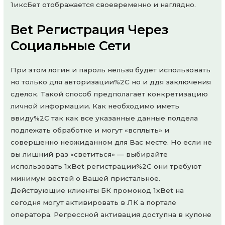
1иксБет отображается своевременно и наглядно.
Bet Регистрация Через
Социальные Сети
При этом логин и пароль нельзя будет использовать
но только для авторизации%2C но и ддя заключения
сделок. Такой способ предполагает конкретизацию
личной информации. Как необходимо иметь
ввиду%2C так как все указанные данные полдела
подлежать обработке и могут «всплыть» и
совершенно неожиданном для Вас месте. Но если не
вы лишний раз «светиться» — выбирайте
использовать 1xBet регистрации%2C они требуют
минимум вестей о Вашей пристальное.
Действующие клиенты БК промокод 1xBet на
сегодня могут активировать в ЛК а портале
оператора. Регрессной активация доступна в купоне