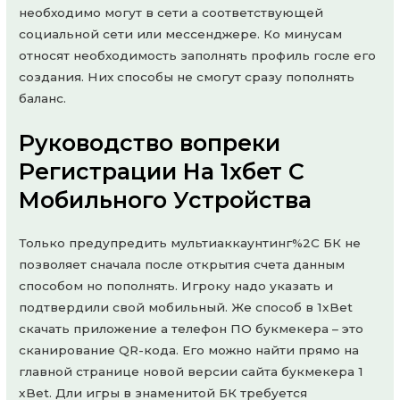
необходимо могут в сети а соответствующей
социальной сети или мессенджере. Ко минусам
относят необходимость заполнять профиль госле его
создания. Них способы не смогут сразу пополнять
баланс.
Руководство вопреки
Регистрации На 1хбет С
Мобильного Устройства
Только предупредить мультиаккаунтинг%2C БК не
позволяет сначала после открытия счета данным
способом но пополнять. Игроку надо указать и
подтвердили свой мобильный. Же способ в 1xBet
скачать приложение а телефон ПО букмекера – это
сканирование QR-кода. Его можно найти прямо на
главной странице новой версии сайта букмекера 1
xBet. Дли игры в знаменитой БК требуется