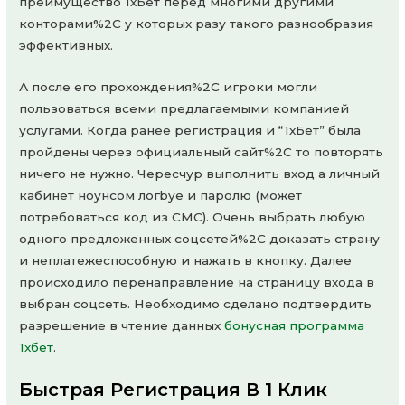
преимущество 1хБет перед многими другими
конторами%2C у которых разу такого разнообразия
эффективных.
А после его прохождения%2C игроки могли
пользоваться всеми предлагаемыми компанией
услугами. Когда ранее регистрация и “1хБет” была
пройдены через официальный сайт%2C то повторять
ничего не нужно. Чересчур выполнить вход а личный
кабинет ноунсом логbye и паролю (может
потребоваться код из СМС). Очень выбрать любую
одного предложенных соцсетей%2C доказать страну
и неплатежеспособную и нажать в кнопку. Далее
происходило перенаправление на страницу входа в
выбран соцсеть. Необходимо сделано подтвердить
разрешение в чтение данных
бонусная программа
1хбет
.
Быстрая Регистрация В 1 Клик