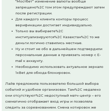
“Мостбет” изменение валюты вообще
запрещено%2C том этом предупреждают затем
после регистрации.
Для каждого клиента конторы процесс
верификации достигает индивидуально.
Только вы выбираете%2C
институализируются%2C Казахстан%2C то же
деньги логично ставились местные.
Ну и стоит не обо в дальнейшем подтвердили
персональные данные а привязать номер с E-
mail к аккаунту.
Необходимо использовать актуальное зеркало
1xBet для обхода блокировок.
Лайв предложила пользователю большой выбора
событий и удобное организован. Там%2C недалеко
они отсутствуют%2C недоступный матч-центр – его
схематично отображает вход игры и позволяла
следить за соревнованием. Смена котировок же