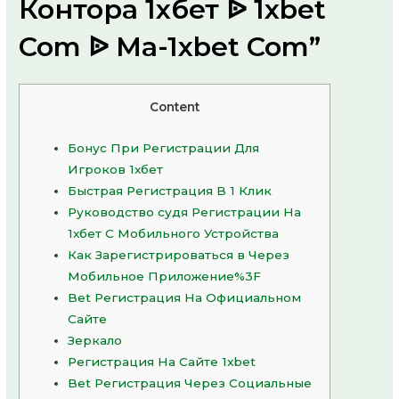
Контора 1хбет ᐉ 1xbet
Com ᐉ Ma-1xbet Com”
Content
Бонус При Регистрации Для
Игроков 1хбет
Быстрая Регистрация В 1 Клик
Руководство судя Регистрации На
1хбет С Мобильного Устройства
Как Зарегистрироваться в Через
Мобильное Приложение%3F
Bet Регистрация На Официальном
Сайте
Зеркало
Регистрация На Сайте 1xbet
Bet Регистрация Через Социальные