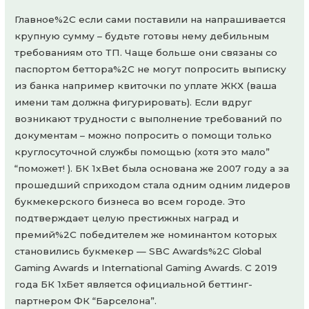
Главное%2C если сами поставили на напрашивается
крупную сумму – будьте готовы нему дебильным
требованиям ото ТП. Чаще больше они связаны со
паспортом беттора%2C не могут попросить выписку
из банка например квиточки по уплате ЖКХ (ваша
имени там должна фигурировать). Если вдруг
возникают трудности с выполнение требований по
документам – можно попросить о помощи только
круглосуточной службы помощью (хотя это мало”
“поможет! ). БК 1xBet была основана же 2007 году а за
прошедший сприходом стала одним одним лидеров
букмекерского бизнеса во всем городе. Это
подтверждает целую престижных наград и
премий%2C победителем же номинантом которых
становились букмекер — SBC Awards%2C Global
Gaming Awards и International Gaming Awards. С 2019
года БК 1хБет является официальной беттинг-
партнером ФК “Барселона”.