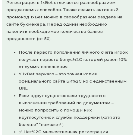
Регистрация в 1xBet отличается разнообразием
предлагаемых способов. Также скачать активный
промокод 1xBet можно в своеобразном разделе на
сайте букмекера. Перед одним необходимо
накопить необходимое количество баллов
преданность (от 50).
После первого пополнения личного счета игрок
получает первого бонус%2C который равен 10%
от суммы пополнения.
У 1xBet зеркало – это точная копия
официального сайта БК%2C но с единственным
URL.
Если вдруг существовали трудности с
выполнении требований по документам –
можно попросить о помощи них
круглосуточной службы поддержки (хотя это
больше” “поможет! ).
✅ Нет%2C множественная регистрация