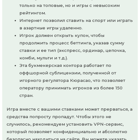
только на топовые, но и игры с невысоким
рейтингом.
Интернет позволил ставить на спорт или играть
в азартные игры удаленно.
Игрок должен открыть купон, чтобы
продолжить процесс беттинга, указав сумму
ставки и ее тип (экспресс, ординар, цепочка,
комби, мульти и т.д.).
Эта букмекерская контора работает по
оффшорной сублицензии, полученной от
игорного регулятора Кюрасао, что позволяет
оператору принимать игроков из более 150
стран.
Игра вместе с вашими ставками может прерваться, а
средства попросту пропадут. Чтобы этого не
случилось, рекомендуем установить VPN-сервис,
который позволяет конфиденциально и абсолютно
безопасно находиться на сайте. Вы можете указать