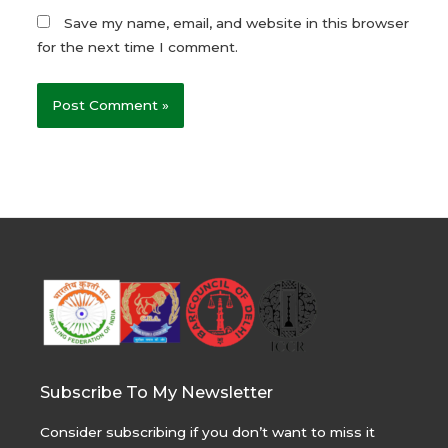
Save my name, email, and website in this browser
for the next time I comment.
Subscribe To My Newsletter
Consider subscribing if you don’t want to miss it