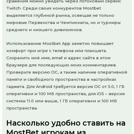
сражения можно увидеть через потоковый сервис
Twitch. Среди своих конкурентов Mostbet
выделяется глубиной рынка, освещая не только
мировые Первенства и Чемпионаты, но и турниры
среднего и низшего дивизионов.
Использование Mostbet App заметно повышает
комфорт при игре с телефона или планшета.
Сохранить моё имя, email и адрес сайта в этом
браузере для последующих моих комментариев.
Проверьте версию ОС, а также наличие оперативной
памяти и свободного пространства в настройках
гаджета. Для Android требуется версия ОС от 5.0, 1 ГБ
оперативки и 100 МБ пространства, для iOS – версия
системы 11.0 или выше, 1 ГБ оперативки и 100 МБ
пространства.
Насколько удобно ставить на
MostBet игрокам из