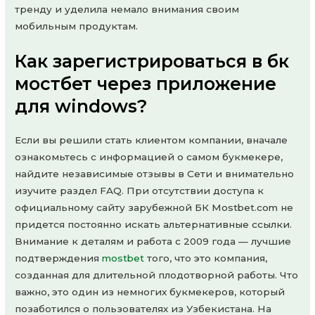
тренду и уделила немало внимания своим
мобильным продуктам.
Как зарегистрироваться в бк
мостбет через приложение
для windows?
Если вы решили стать клиентом компании, вначале
ознакомьтесь с информацией о самом букмекере,
найдите независимые отзывы в Сети и внимательно
изучите раздел FAQ. При отсутствии доступа к
официальному сайту зарубежной БК Mostbet.com не
придется постоянно искать альтернативные ссылки.
Внимание к деталям и работа с 2009 года — лучшие
подтверждения
mostbet
того, что это компания,
созданная для длительной плодотворной работы. Что
важно, это один из немногих букмекеров, который
позаботился о пользователях из Узбекистана. На