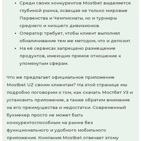
Среди своих конкурентов Mostbet выделяется
глубиной рынка, освещая не только мировые
Первенства и Чемпионаты, но и турниры
среднего и низшего дивизионов.
Оператор требует, чтобы клиент выполнял
обналичивание тем же методом, что и депозит.
На её сервисах запрещено размещение
продуктов, имеющих прямое отношение к
упомянутым сферам.
Что же предлагает официальное приложение
Mostbet UZ своим клиентам? На этой странице мы
подробно поговорим о том, как скачать Мостбет УЗ и
установить приложение, а также обратим внимание
на его преимущества и недостатки. Современный
букмекер просто не может быть
конкурентоспособным на рынке без
функционального и удобного мобильного
приложения. Компания Mostbet отвечает этому