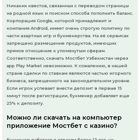
Никаких квестов, связанных с переводом страницы
на родной язык и поиском способа пополнить баланс.
Корпорация Google, которой принадлежит и
компания Android, имеет очень строгую политику по
части азартных игр и букмекерства. На её сервисах
запрещено размещение продуктов, имеющих
прямое отношение к упомянутым сферам.
Соответственно, скачать Мостбет Узбекистан через
app Play Market невозможно. К сожалению, в нашей
стране сделки по ставкам являются частью игорного
бизнеса, запрещенного на законодательном уровне.
Если игрок успевает внести депозит в первые 15
минут после регистрации, букмекер добавляет еще
25% к депозиту.
Можно ли скачать на компьютер
приложение Мостбет с казино?
Букмекер работает в отрасли более 13 лет, но