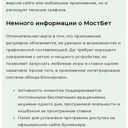
версия сайта или мобильное приложение, но и
расходует меньше трафика.
Немного информации о МостБет
Отличительная черта в том, что приложение
регулярно обновляется, не урезано в возможностях и
графической составляющей. Да, требует хорошего
соединения с сетью и мощного устройства, но
позволяет запускать любимые игры и ставки одним
нажатием. Кроме того, в приложение интегрирована
система обхода блокировок.
Активность клиентов поддерживается
постоянными бесплатными вращениями,
акциями одного дня, программой лояльности и
кэшбэком за проигранные ставки.
Пакет для установки программы доступен на
официальном сайте букмекера.