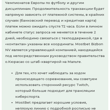
Чемпионатов Европы по футболу и другим
дисциплинам. Продолжительность транзакции будет
напрямую зависеть от платежной системы, в крайних
случаях (банковский перевод и кредитная карта)
платеж можно ожидать спустя 72 часа. Если в личном
кабинете статус запроса не меняется в течение 2
дней, необходимо связаться с техподдержкой, где в
«контактах» указаны все координаты. Mostbet Bizbon
NV является управляющей компанией, находящейся
под непосредственным руководством правительства
о.Кюрасао со штаб-квартирой на Мальте.
Для тех, кто хочет наблюдать за ходом
происходящего соревнования, мы советуем
использовать сторонний ресурс Twitch,
который больше подходит для трансляции
киберспорта.
MostBet предлагает хорошие условия,
неплохую линию с подробной росписью не