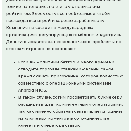
только на топовые, но и игры с невысоким
рейтингом. Здесь есть все необходимое, чтобы
наслаждаться игрой и хорошо зарабатывать.
Компания не состоит в международных
организациях, регулирующих гемблинг-индустрию.
Деньги выводятся за несколько часов, проблемы по
отзывам игроков не возникают.
Если вы – опытный беттор и много времени
отводите торговле ставками-онлайн, самое
время скачать приложение, которое полностью
совместимо с операционными системами
Android и iOS.
В таком случае, хотим посоветовать букмекеру
расширить штат компетентными операторами,
так как именно обратная связь является одним
из ключевых моментов в сотрудничестве
клиента и оператора ставок.