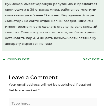
Букмекер имеет хорошую репутацию и предлагает
свои услуги в 39 странах мира, работая со многими
клиентами уже более 12-ти лет. Виртуальной игре
«Авиатор» на сайте отдан целый раздел. Клиенты
имеют возможность сделать ставку на взлетающий
самолет. Смысл игры состоит в том, чтобы вовремя
остановить пари, и не дать возможности летящему
аппарату скрыться из глаз.
Post
←
Previous Post
Next Post
→
navigation
Leave a Comment
Your email address will not be published.
Required
fields are marked
*
Type