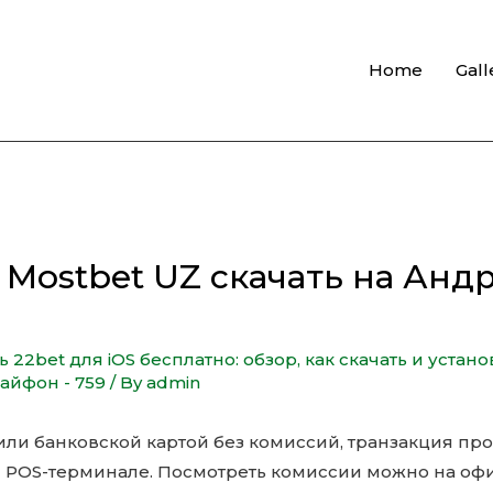
Home
Gall
Mostbet UZ скачать на Андр
ь 22bet для iOS бесплатно: обзор, как скачать и уста
айфон - 759
/ By
admin
ли банковской картой без комиссий, транзакция пр
и POS-терминале. Посмотреть комиссии можно на оф