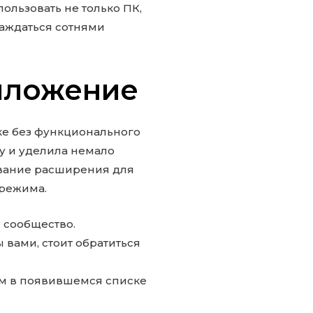
пользовать не только ПК,
лаждаться сотнями
иложение
ке без функционального
у и уделила немало
ование расширения для
орежима.
е сообщество.
вами, стоит обратиться
тем в появившемся списке