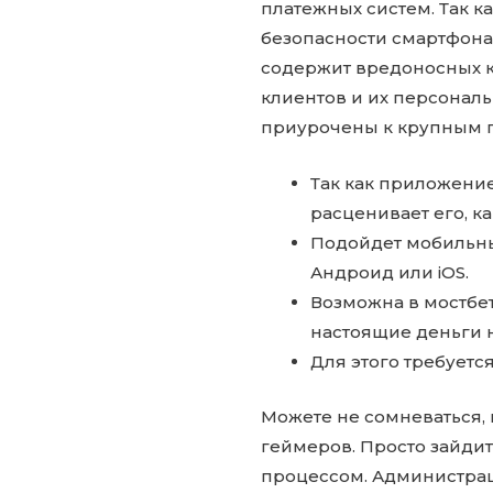
платежных систем. Так 
безопасности смартфона 
содержит вредоносных ко
клиентов и их персонал
приурочены к крупным пр
Так как приложени
расценивает его, ка
Подойдет мобильны
Андроид или iOS.
Возможна в мостбет б
настоящие деньги 
Для этого требуется
Можете не сомневаться, 
геймеров. Просто зайдит
процессом. Администрац