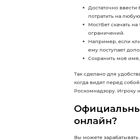
Достаточно ввести 
потратить на любую 
МостБет скачать на
ограничений.
Например, если кли
ему поступает допо
Сохранить моё имя,
Так сделано для удобств
когда видят перед собой
Роскомнадзору. Игроку н
Официальный
онлайн?
Вы можете зарабатывать 