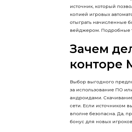
источник, который позв
копией игровых автомато
отыграть начисленные б
вейджером. Подробные т
Зачем де
конторе 
Выбор выгодного предло
за использование ПО или
андроидами. Скачивание
сети. Если источником в
вполне безопасна. Да, п
бонус для новых игроков