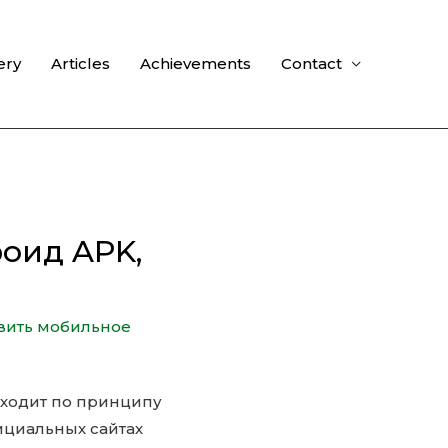
ery
Articles
Achievements
Contact
оид APK,
новить мобильное
оходит по принципу
ициальных сайтах