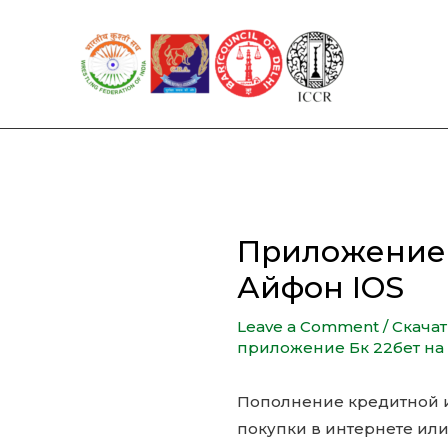
Skip
to
content
Приложение 
Айфон IOS
Leave a Comment
/
Скачат
приложение Бк 22бет на 
Пополнение кредитной и
покупки в интернете ил