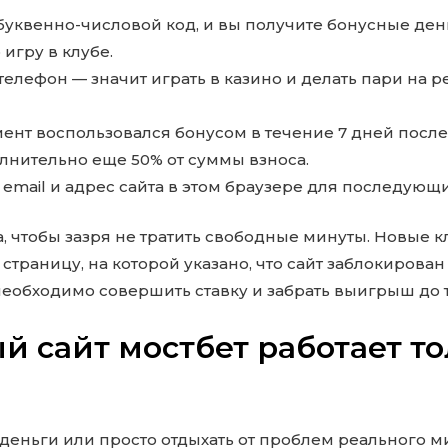
буквенно-числовой код, и вы получите бонусные ден
игру в клубе.
 телефон — значит играть в казино и делать пари на 
ент воспользовался бонусом в течение 7 дней после т
лнительно еще 50% от суммы взноса.
 email и адрес сайта в этом браузере для последующ
а, чтобы зазря не тратить свободные минуты. Новые 
 страницу, на которой указано, что сайт заблокирова
еобходимо совершить ставку и забрать выигрыш до 
 сайт мостбет работает то
деньги или просто отдыхать от проблем реального ми