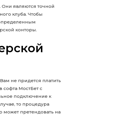
. Они являются точной
ного клуба. Чтобы
с определенным
рской конторы.
керской
Вам не придется платить
в софта МостБет c
льное подключение к
лучае, то процедура
р может претендовать на