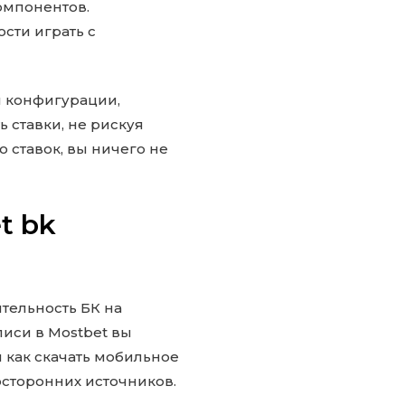
омпонентов.
сти играть с
й конфигурации,
 ставки, не рискуя
 ставок, вы ничего не
t bk
тельность БК на
иси в Mostbet вы
 как скачать мобильное
осторонних источников.