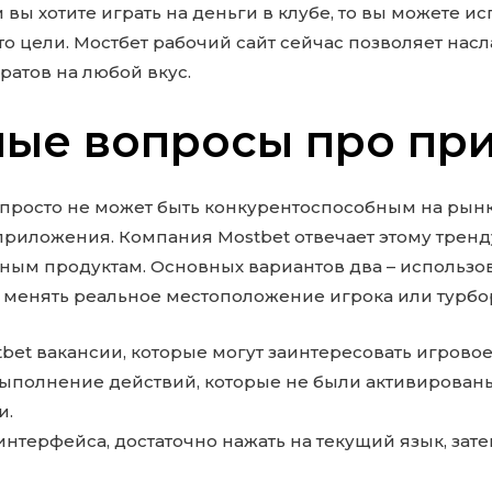
 вы хотите играть на деньги в клубе, то вы можете ис
то цели. Мостбет рабочий сайт сейчас позволяет нас
атов на любой вкус.
ые вопросы про пр
росто не может быть конкурентоспособным на рын
приложения. Компания Mostbet отвечает этому тренд
ым продуктам. Основных вариантов два – использ
 менять реальное местоположение игрока или турб
tbet вакансии, которые могут заинтересовать игрово
ыполнение действий, которые не были активированы 
и.
 интерфейса, достаточно нажать на текущий язык, за