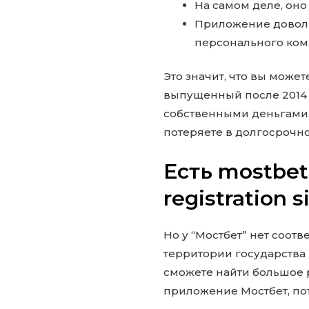
На самом деле, он
Приложение довольн
персонального ком
Это значит, что вы може
выпущенный после 2014 г
собственными деньгами. 
потеряете в долгосрочн
Есть mostbe
registration 
Но у “Мостбет” нет соот
территории государства 
сможете найти большое 
приложение Мостбет, по