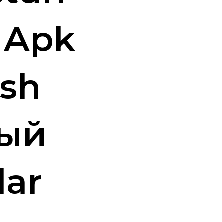
s Apk
ish
ный
lar