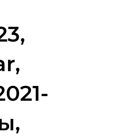
23,
r,
2021-
ы,