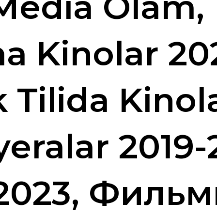
Media Olam,
ma Kinolar 20
Tilida Kinola
eralar 2019-
2023, Фильм