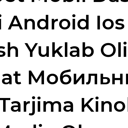
si Android Io
sh Yuklab Ol
hat Мобиль
Tarjima Kino