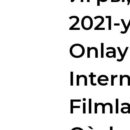
2021-
Onlay
Intern
Filml