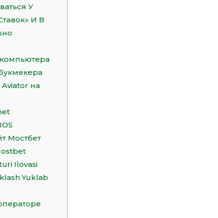
ваться У
Ставок» И В
жно
 компьютера
 букмекера
Aviator на
et
IOS
т Мостбет
Mostbet
ri Ilovasi
klash Yuklab
операторе