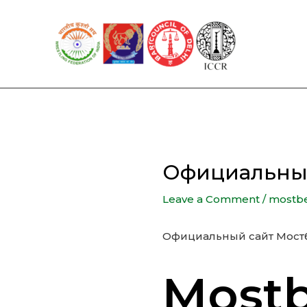
Skip
to
content
Официальный
Leave a Comment
/
mostbe
Официальный сайт Мостб
Mostb