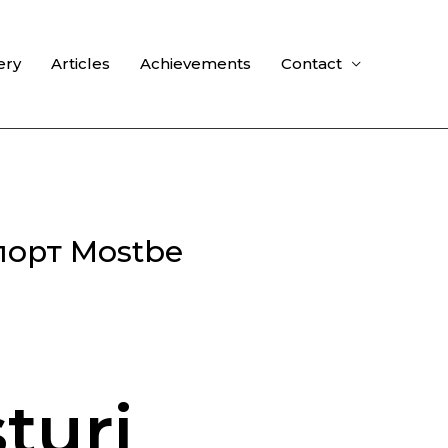
ery
Articles
Achievements
Contact
порт Mostbe
turi