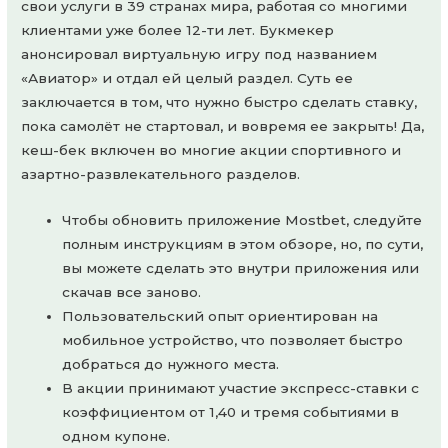
свои услуги в 39 странах мира, работая со многими
клиентами уже более 12-ти лет. Букмекер
анонсировал виртуальную игру под названием
«Авиатор» и отдал ей целый раздел. Суть ее
заключается в том, что нужно быстро сделать ставку,
пока самолёт не стартовал, и вовремя ее закрыть! Да,
кеш-бек включен во многие акции спортивного и
азартно-развлекательного разделов.
Чтобы обновить приложение Mostbet, следуйте
полным инструкциям в этом обзоре, но, по сути,
вы можете сделать это внутри приложения или
скачав все заново.
Пользовательский опыт ориентирован на
мобильное устройство, что позволяет быстро
добраться до нужного места.
В акции принимают участие экспресс-ставки с
коэффициентом от 1,40 и тремя событиями в
одном купоне.