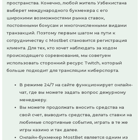
пространства. Конечно, любой житель Узбекистана
выберет международного букмекера с его
широкими возможностями рынка ставок,
постоянными бонусам и многочисленными видами
транзакций. Поэтому первым шагом на пути к
сотрудничеству с Mostbet становится регистрация
клиента. Для тех, кто хочет наблюдать за ходом
происходящего соревнования, мы советуем
использовать сторонний ресурс Twitch, который
больше подходит для трансляции киберспорта.
В режиме 24/7 на сайте функционирует онлайн-
чат, где вы можете задать вопрос дежурному
менеджеру.
Вы можете продолжать вносить средства на
свой счет, выводить средства, делать ставки на
любимые спортивные события, играть в те же
игры казино и так далее.
Онлайн-букмекер MostBet является одним из