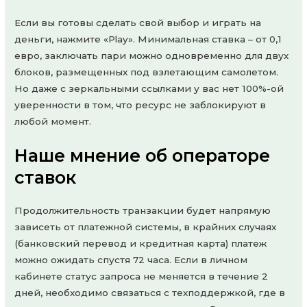
Если вы готовы сделать свой выбор и играть на
деньги, нажмите «Play». Минимальная ставка – от 0,1
евро, заключать пари можно одновременно для двух
блоков, размещенных под взлетающим самолетом.
Но даже с зеркальными ссылками у вас нет 100%-ой
уверенности в том, что ресурс не заблокируют в
любой момент.
Наше мнение об операторе
ставок
Продолжительность транзакции будет напрямую
зависеть от платежной системы, в крайних случаях
(банковский перевод и кредитная карта) платеж
можно ожидать спустя 72 часа. Если в личном
кабинете статус запроса не меняется в течение 2
дней, необходимо связаться с техподдержкой, где в