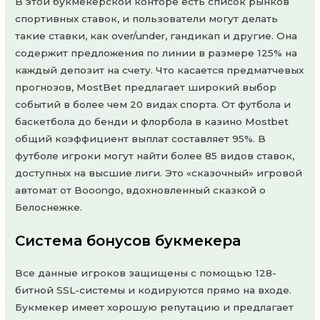
В этой букмекерской конторе есть список рынков
спортивных ставок, и пользователи могут делать
такие ставки, как over/under, гандикап и другие. Она
содержит предложения по линии в размере 125% на
каждый депозит на счету. Что касается предматчевых
прогнозов, MostBet предлагает широкий выбор
событий в более чем 20 видах спорта. От футбола и
баскетбола до бенди и флорбола в казино Mostbet
общий коэффициент выплат составляет 95%. В
футболе игроки могут найти более 85 видов ставок,
доступных на высшие лиги. Это «сказочный» игровой
автомат от Booongo, вдохновленный сказкой о
Белоснежке.
Система бонусов букмекера
Все данные игроков защищены с помощью 128-
битной SSL-системы и кодируются прямо на входе.
Букмекер имеет хорошую репутацию и предлагает