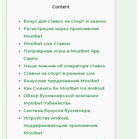
Content
Бонус для ставок на спорт и казино
Регистрация через приложение
Mostbet
Mostbet Live Ставки
Популярные игры в Mostbet App
Casino
Наше мнение об операторе ставок
Ставки на спорт в режиме Live
Бонусные предложения Mostbet
Как Скачать Бк Mostbet На Android
Обзор букмекерской компании
Mostbet Узбекистан
Система бонусов букмекера
Устройства Android,
поддерживающие приложение
Mostbet