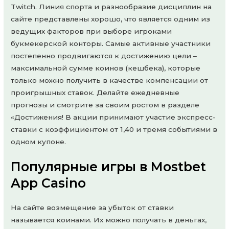
Twitch. Линия спорта и разнообразие дисциплин на
сайте представлены хорошо, что является одним из
ведущих факторов при выборе игроками
букмекерской конторы. Самые активные участники
постепенно продвигаются к достижению цели –
максимальной сумме коинов (кешбека), которые
только можно получить в качестве компенсации от
проигрышных ставок. Делайте ежедневные
прогнозы и смотрите за своим ростом в разделе
«Достижения! В акции принимают участие экспресс-
ставки с коэффициентом от 1,40 и тремя событиями в
одном купоне.
Популярные игры в Mostbet
App Casino
На сайте возмещение за убыток от ставки
называется коинами. Их можно получать в деньгах,