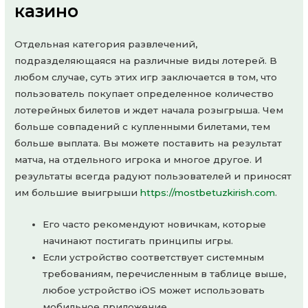
казино
Отдельная категория развлечений,
подразделяющаяся на различные виды лотерей. В
любом случае, суть этих игр заключается в том, что
пользователь покупает определенное количество
лотерейных билетов и ждет начала розыгрыша. Чем
больше совпадений с купленными билетами, тем
больше выплата. Вы можете поставить на результат
матча, на отдельного игрока и многое другое. И
результаты всегда радуют пользователей и приносят
им большие выигрыши
https://mostbetuzkirish.com
.
Его часто рекомендуют новичкам, которые
начинают постигать принципы игры.
Если устройство соответствует системным
требованиям, перечисленным в таблице выше,
любое устройство iOS может использовать
мобильное приложение.