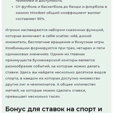
геймплей и доступность.
От футбола и баскетбола до бенди и флорбола в
казино Mostbet общий коэффициент выплат
составляет 95%.
Игроки наслаждаются набором сказочных функций,
которые включают в себяi scatter, wild, дикий
множитель, бесплатные вращения и бонусные игры.
Комбинации формируются при трех, четырех и пяти
одинаковых значениях. Одним из главных
преимуществ букмекерской конторы является
разнообразие событий, на которые можно делать
ставки. Здесь вы найдете несколько десятков видов
спорта, в каждом из которых доступно множество
других лиг и чемпионатов. А общее количество
матчей, на которые можно сделать ставки,
превышает несколько тысяч.
Бонус для ставок на спорт и