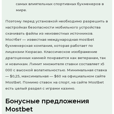
самых влиятельных спортивных букмекеров в
мире.
Поэтому перед установкой необходимо разрешить в
настройках безопасности мобильного устройства
скачивать файлы из неизвестных источников.
Мостбет — известная международная mostbet
букмекерская компания, которая работает по
лицензии Кюрасао. Классическое изображение
драгоценных камней понравится как ветеранам, так
и новичкам. Лимит множителя ставки составляет х5
000 с высокой волатильностью. Минимальная ставка
— $0,25, максимальная — $60 на официальном сайте
Mostbet. Помимо ставок на спорт, на сайте Mostbet
есть целый раздел с играми казино.
Бонусные предложения
Mostbet