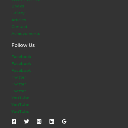
Books
Gallery
Articles
Contact
Achievements
Follow Us
Facebook
Facebook
Facebook
Twitter
Twitter
Twitter
YouTube
YouTube
YouTube