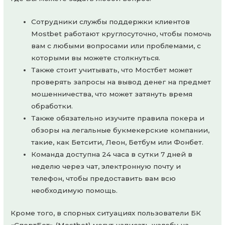
Сотрудники службы поддержки клиентов
Mostbet работают круглосуточно, чтобы помочь
вам с любыми вопросами или проблемами, с
которыми вы можете столкнуться.
Также стоит учитывать, что Мостбет может
проверять запросы на вывод денег на предмет
мошенничества, что может затянуть время
обработки.
Также обязательно изучите правила покера и
обзоры на легальные букмекерские компании,
такие, как Бетсити, Леон, Бетбум или Фонбет.
Команда доступна 24 часа в сутки 7 дней в
неделю через чат, электронную почту и
телефон, чтобы предоставить вам всю
необходимую помощь.
Кроме того, в спорных ситуациях пользователи БК
«СпортБет» (Mostbet) могут написать жалобу на