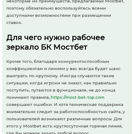
некоторые из преимуществ, предлагаемых Mostbet,
поэтому обязательно воспользуйтесь всеми
доступными возможностями при размещении
ставок.
Для чего нужно рабочее
зеркало БК Мостбет
Кроме того, благодаря конкурентоспособным
коэффициентам и линиям у вас всегда будет шанс
выиграть по-крупному. Иногда случаются такие
ситуации, когда игроки не знают, как правильно
поступить, путаются в функционале, не до конца
понимают правила,
https://most-bet-top.com
совершают ошибки. И хотя техническая поддержка
внимательно следит за работоспособностью сайта, у
пользователей возникают различные вопросы. Для
этого у Mostbet есть круглосуточная горячая линия,
где Вы можете задать любой вопрос.