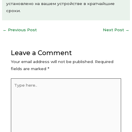
установлено на вашем устройстве в кратчайшие
сроки.
Post
←
Previous Post
Next Post
→
navigation
Leave a Comment
Your email address will not be published.
Required
fields are marked
*
Type
here..