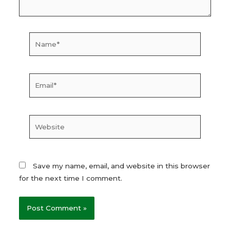
Name*
Email*
Website
Save my name, email, and website in this browser
for the next time I comment.