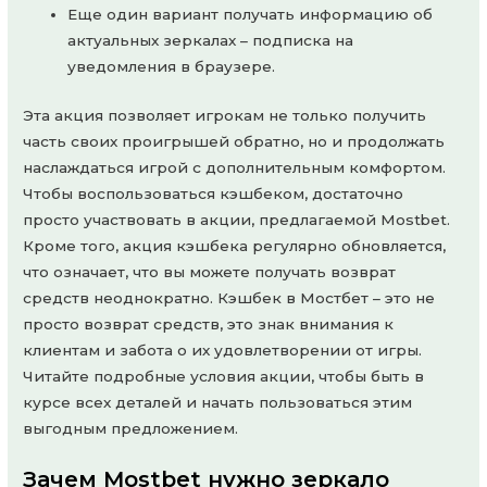
Еще один вариант получать информацию об
актуальных зеркалах – подписка на
уведомления в браузере.
Эта акция позволяет игрокам не только получить
часть своих проигрышей обратно, но и продолжать
наслаждаться игрой с дополнительным комфортом.
Чтобы воспользоваться кэшбеком, достаточно
просто участвовать в акции, предлагаемой Mostbet.
Кроме того, акция кэшбека регулярно обновляется,
что означает, что вы можете получать возврат
средств неоднократно. Кэшбек в Мостбет – это не
просто возврат средств, это знак внимания к
клиентам и забота о их удовлетворении от игры.
Читайте подробные условия акции, чтобы быть в
курсе всех деталей и начать пользоваться этим
выгодным предложением.
Зачем Mostbet нужно зеркало