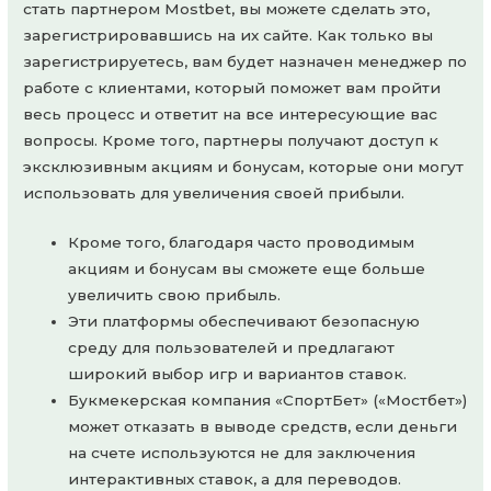
стать партнером Mostbet, вы можете сделать это,
зарегистрировавшись на их сайте. Как только вы
зарегистрируетесь, вам будет назначен менеджер по
работе с клиентами, который поможет вам пройти
весь процесс и ответит на все интересующие вас
вопросы. Кроме того, партнеры получают доступ к
эксклюзивным акциям и бонусам, которые они могут
использовать для увеличения своей прибыли.
Кроме того, благодаря часто проводимым
акциям и бонусам вы сможете еще больше
увеличить свою прибыль.
Эти платформы обеспечивают безопасную
среду для пользователей и предлагают
широкий выбор игр и вариантов ставок.
Букмекерская компания «СпортБет» («Мостбет»)
может отказать в выводе средств, если деньги
на счете используются не для заключения
интерактивных ставок, а для переводов.