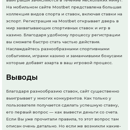
выигрыши зачисляются в течение нескольких минут.
На мобильном сайте Mostbet представлена большая
коллекция видов спорта и ставок, включая ставки на
эспорт. Регистрация на Mostbet открывает дверь в
мир захватывающих спортивных ставок и игр в
казино. Благодаря удобному процессу регистрации
вы сможете быстро стать частью действия.
Наслаждайтесь разнообразными спортивными
событиями, играми казино и заманчивыми бонусами
которые добавят азарта в ваш игровой процесс.
Выводы
Благодаря разнообразию ставок, сайт существенно
выигрывает у многих конкурентов. Как только у
пользователя получается сделать успешную ставку,
его первый вопрос — как вывести деньги со счета.
Если Вы уже прочитали правила, то этот вопрос там
описан очень детально. Но если же возникли какие-