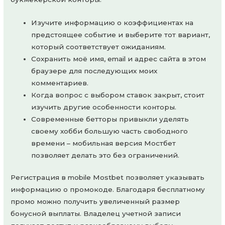
Изучите информацию о коэффициентах на
предстоящее событие и выберите тот вариант,
который соответствует ожиданиям.
Сохранить моё имя, email и адрес сайта в этом
браузере для последующих моих
комментариев.
Когда вопрос с выбором ставок закрыт, стоит
изучить другие особенности конторы.
Современные бетторы привыкли уделять
своему хобби большую часть свободного
времени – мобильная версия Мостбет
позволяет делать это без ограничений.
Регистрация в mobile Mostbet позволяет указывать
информацию о промокоде. Благодаря бесплатному
промо можно получить увеличенный размер
бонусной выплаты. Владелец учетной записи