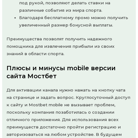
под рукой, позволяют делать ставки на
различные события из мира спорта.
Благодаря бесплатному промо можно получить
увеличенный размер бонусной выплаты.
Преимущества позволят получить надежного
помощника для извлечения прибыли из своих
знаний в области спорта.
Плюсы и минусы mobile версии
сайта Мостбет
Для активации канала нужно нажать на кнопку чата
на странице и задать вопрос. Круглосуточный доступ
к сайту и Mostbet mobile не вызывает проблем,
поскольку компания позаботилась о создании
отличного приложения. Для использования всех
преимуществ достаточно пройти регистрацию и
авторизоваться на любом устройстве. В будущем