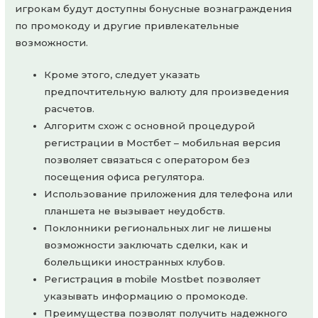
игрокам будут доступны бонусные вознаграждения
по промокоду и другие привлекательные
возможности.
Кроме этого, следует указать
предпочтительную валюту для произведения
расчетов.
Алгоритм схож с основной процедурой
регистрации в Мостбет – мобильная версия
позволяет связаться с оператором без
посещения офиса регулятора.
Использование приложения для телефона или
планшета не вызывает неудобств.
Поклонники региональных лиг не лишены
возможности заключать сделки, как и
болельщики иностранных клубов.
Регистрация в mobile Mostbet позволяет
указывать информацию о промокоде.
Преимущества позволят получить надежного