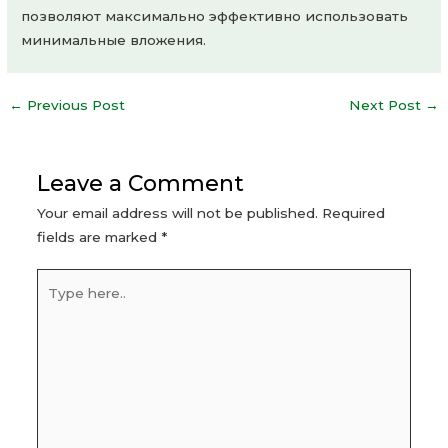
позволяют максимально эффективно использовать
минимальные вложения.
Post
←
Previous Post
Next Post
→
navigation
Leave a Comment
Your email address will not be published.
Required
fields are marked
*
Type
here..