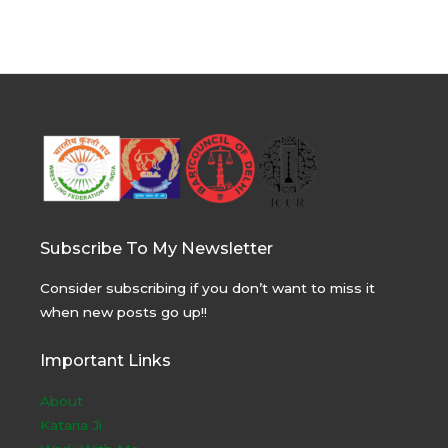
Subscribe To My Newsletter
Consider subscribing if you don’t want to miss it
when new posts go up!!
Important Links
About
Kataria Ji