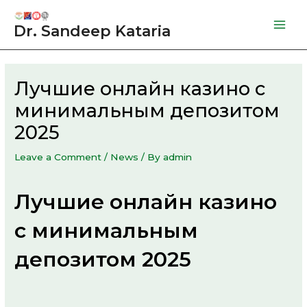
Skip
to
Dr. Sandeep Kataria
Mai
content
Men
Лучшие онлайн казино с
минимальным депозитом
2025
Leave a Comment
/
News
/ By
admin
Лучшие онлайн казино
с минимальным
депозитом 2025