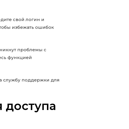
едите свой логин и
чтобы избежать ошибок
зникнут проблемы с
есь функцией
 в службу поддержки для
я доступа