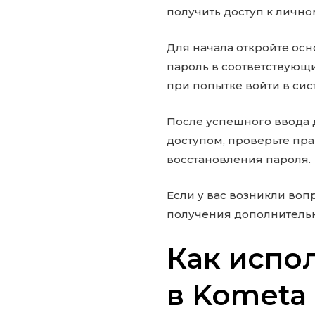
получить доступ к лично
Для начала откройте осн
пароль в соответствующи
при попытке войти в сис
После успешного ввода 
доступом, проверьте пр
восстановления пароля.
Если у вас возникли воп
получения дополнитель
Как испо
в Kometa 