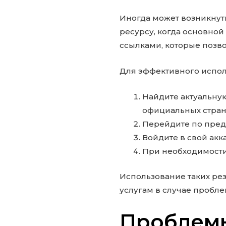
Иногда может возникнуть
ресурсу, когда основной
ссылками, которые позво
Для эффективного испол
Найдите актуальную
официальных стран
Перейдите по предо
Войдите в свой акк
При необходимости
Использование таких ре
услугам в случае пробле
Проблемы