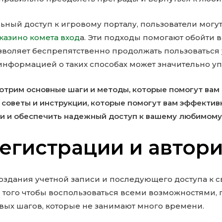
ьный доступ к игровому порталу, пользователи могу
казино комета вход
а. Эти подходы помогают обойти
озволяет беспрепятственно продолжать пользоваться
нформацией о таких способах может значительно уп
отрим основные шаги и методы, которые помогут вам 
советы и инструкции, которые помогут вам эффектив
 и обеспечить надежный доступ к вашему любимому 
егистрации и автор
оздания учетной записи и последующего доступа к 
я того чтобы воспользоваться всеми возможностями,
вых шагов, которые не занимают много времени.