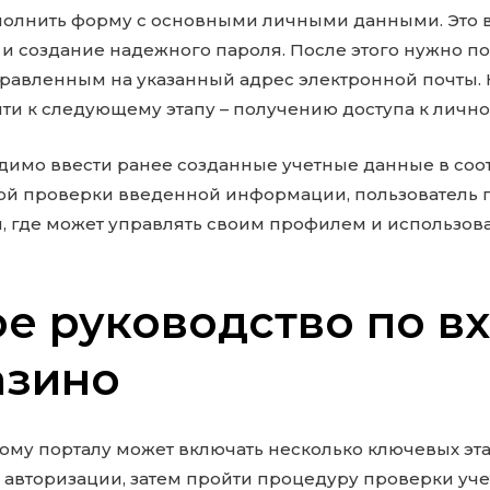
аполнить форму с основными личными данными. Это в
и создание надежного пароля. После этого нужно по
правленным на указанный адрес электронной почты. 
ти к следующему этапу – получению доступа к лично
димо ввести ранее созданные учетные данные в соо
ой проверки введенной информации, пользователь п
 где может управлять своим профилем и использов
е руководство по вх
азино
ому порталу может включать несколько ключевых эта
авторизации, затем пройти процедуру проверки уче