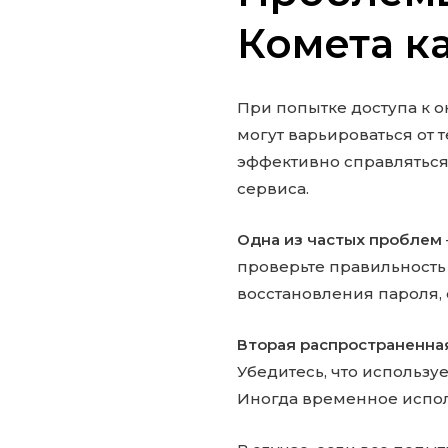
Комета к
При попытке доступа к 
могут варьироваться от 
эффективно справляться
сервиса.
Одна из частых проблем
проверьте правильность
восстановления пароля,
Вторая распространенна
Убедитесь, что использу
Иногда временное испол