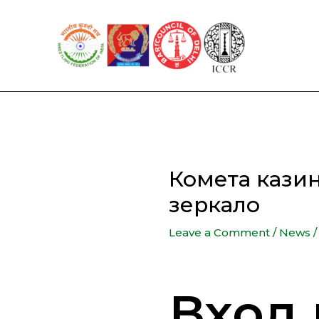
Skip
to
content
Комета казин
зеркало
Leave a Comment
/
News
/
Вход 