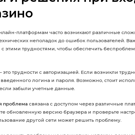
азино
онлайн-платформам часто возникают различные слож
технических неполадок до ошибок пользователей. Важ
 с этими трудностями, чтобы обеспечить беспробле
– это трудности с авторизацией. Если возникли трудн
 введенного логина и пароля. Возможно, стоит испо
 если забыли учетные данные.
я проблема
связана с доступом через различные пла
ете обновленную версию браузера и проверьте настр
ьзование другой сети может решить проблему.