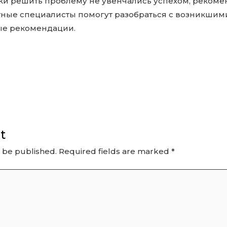
тки решить проблему не увенчались успехом, рекоме
ные специалисты помогут разобраться с возникшим
ые рекомендации.
t
t be published.
Required fields are marked
*