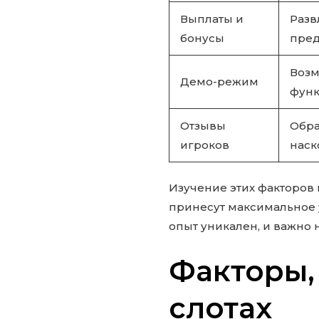
Выплаты и
Разв
бонусы
пред
Возм
Демо-режим
функ
Отзывы
Обра
игроков
наск
Изучение этих факторов
принесут максимальное 
опыт уникален, и важно н
Факторы,
слотах