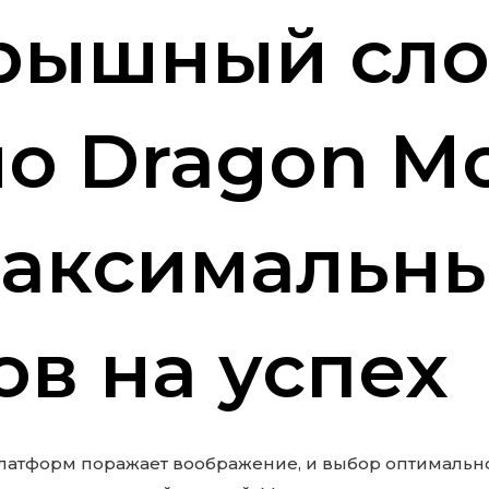
рышный сло
но Dragon M
максимальн
в на успех
латформ поражает воображение, и выбор оптимально