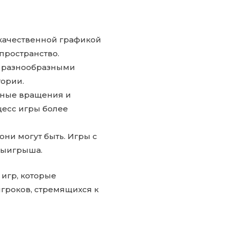
качественной графикой
пространство.
 разнообразными
тории.
тные вращения и
цесс игры более
они могут быть. Игры с
выигрыша.
игр, которые
гроков, стремящихся к