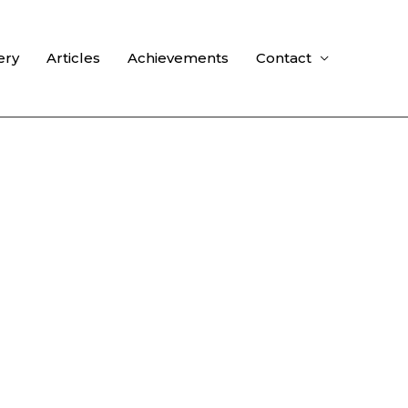
ery
Articles
Achievements
Contact
?