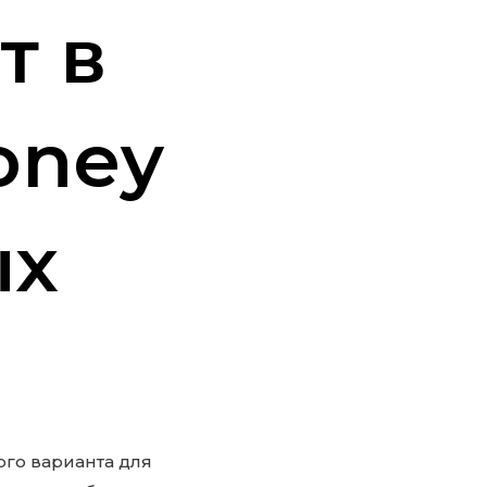
т в
oney
ых
го варианта для