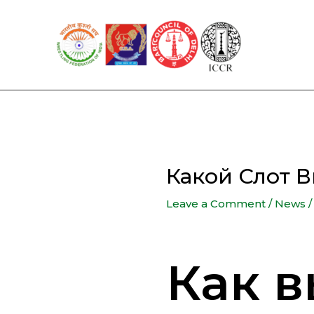
Skip
to
content
Какой Слот 
Leave a Comment
/
News
/
Как 