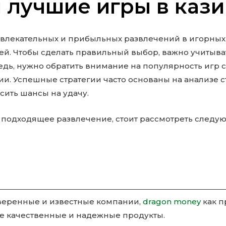
и лучшие игры в каз
влекательных и прибыльных развлечений в игорных
ей. Чтобы сделать правильный выбор, важно учитыв
едь, нужно обратить внимание на популярность игр с
и. Успешные стратегии часто основаны на анализе с
сить шансы на удачу.
 подходящее развлечение, стоит рассмотреть следу
еренные и известные компании,
dragon money
как п
е качественные и надежные продукты.