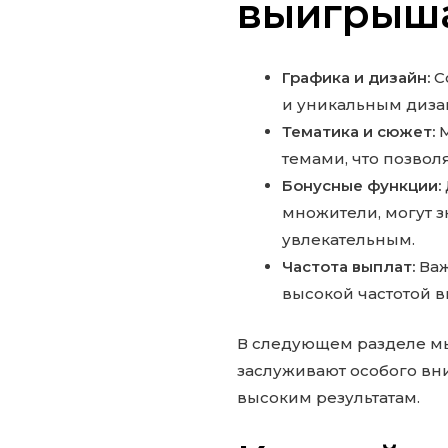
выигрыш
Графика и дизайн:
С
и уникальным диза
Тематика и сюжет:
М
темами, что позвол
Бонусные функции:
множители, могут з
увлекательным.
Частота выплат:
Важ
высокой частотой 
В следующем разделе мы
заслуживают особого вн
высоким результатам.