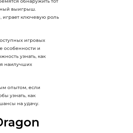
ремятся обнаружить тот
ьный выигрыш.
, играет ключевую роль
доступных игровых
е особенности и
жность узнать, как
ия наилучших
ым опытом, если
бы узнать, как
шансы на удачу.
Dragon