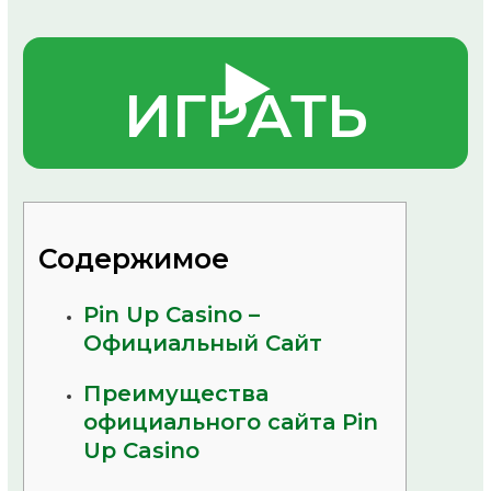
▶️
ИГРАТЬ
Содержимое
Pin Up Casino –
Официальный Сайт
Преимущества
официального сайта Pin
Up Casino