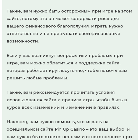
Также, вам нужно быть осторожным при игре на этом
сайте, потому что он может содержать риск для
вашего финансового благополучия. Играть нужно
ответственно и не превышать свои финансовые
возможности.
Если у вас возникнут вопросы или проблемы при
игре, вам можно обратиться к поддержке сайта,
которая работает круглосуточно, чтобы помочь вам
решить любые проблемы.
Также, вам рекомендуется прочитать условия
использования сайта и правила игры, чтобы быть в
курсе всех изменений и изменений в правилах.
Наконец, вам нужно помнить, что играть на
официальном сайте Pin Up Casino – это ваш выбор, и
вам нужно быть ответственным и ответственным при