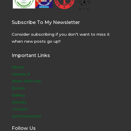
Subscribe To My Newsletter
Consider subscribing if you don’t want to miss it
when new posts go up!!
Important Links
About
Kataria Ji
Work With Me
Books
Gallery
Articles
Contact
Achievements
Follow Us