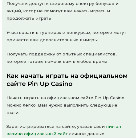
Получать доступ к широкому спектру бонусов и
акций, которые помогут вам начать играть и
продолжать играть
Участвовать в турнирах и конкурсах, которые могут
принести вам дополнительные выигры
Получать поддержку от опытных специалистов,
которые готовы помочь вам в любое время
Как начать играть на официальном
сайте Pin Up Casino
Начать играть на официальном сайте Pin Up Casino
можно легко. Вам нужно выполнить следующие
шаги:
Зарегистрироваться на сайте, указав свои
пин ап
казино официальный сайт
личные данные