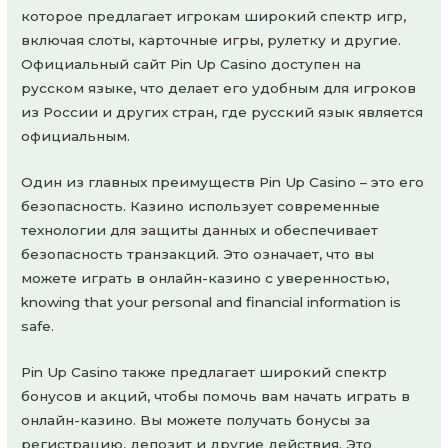
которое предлагает игрокам широкий спектр игр,
включая слоты, карточные игры, рулетку и другие.
Официальный сайт Pin Up Casino доступен на
русском языке, что делает его удобным для игроков
из России и других стран, где русский язык является
официальным.
Один из главных преимуществ Pin Up Casino – это его
безопасность. Казино использует современные
технологии для защиты данных и обеспечивает
безопасность транзакций. Это означает, что вы
можете играть в онлайн-казино с уверенностью,
knowing that your personal and financial information is
safe.
Pin Up Casino также предлагает широкий спектр
бонусов и акций, чтобы помочь вам начать играть в
онлайн-казино. Вы можете получать бонусы за
регистрацию, депозит и другие действия. Это