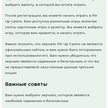
выбрать валюту, в которой вы хотите играть.
После регистрации, вы можете начать играть в Pin
Up Casino. Вам доступны различные игры, включая
слоты, карточные игры и рулетку. Вы можете выбрать
игру, которая вам нравится, и начать играть.
Важно помнить, что зеркало Pin Up Casino не является
официальным сайтом, и вам нужно быть осторожным
при использовании его. Вам нужно убедиться, что
зеркало является надежным и безопасным, и что вы
не предоставляете свои личные данные третьим
лицам.
Важные советы
Вам нужно выбрать зеркало, которое является
наиболее надежным и безопасным.