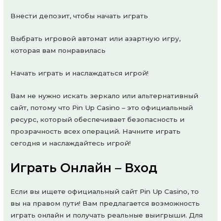
Внести депозит, чтобы начать играть
Выбрать игровой автомат или азартную игру,
которая вам понравилась
Начать играть и наслаждаться игрой!
Вам не нужно искать зеркало или альтернативный
сайт, потому что Pin Up Casino – это официальный
ресурс, который обеспечивает безопасность и
прозрачность всех операций. Начните играть
сегодня и наслаждайтесь игрой!
Играть Онлайн – Вход
Если вы ищете официальный сайт Pin Up Casino, то
вы на правом пути! Вам предлагается возможность
играть онлайн и получать реальные выигрыши. Для