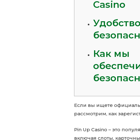
Casino
Удобство
безопасн
Как мы
обеспеч
безопасн
Если вы ищете официал
рассмотрим, как зарегист
Pin Up Casino – это поп
включая слоты, карточны