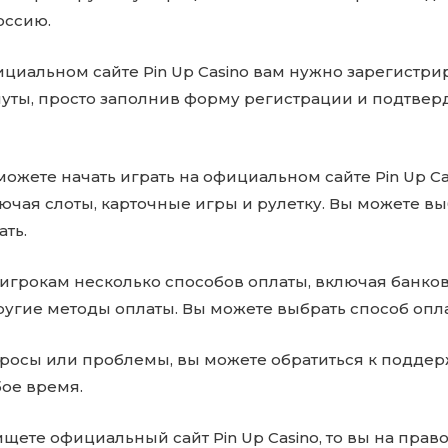
оссию.
ициальном сайте Pin Up Casino вам нужно зарегистри
нуты, просто заполнив форму регистрации и подтве
ожете начать играть на официальном сайте Pin Up Ca
ючая слоты, карточные игры и рулетку. Вы можете вы
ать.
т игрокам несколько способов оплаты, включая банков
угие методы оплаты. Вы можете выбрать способ опла
просы или проблемы, вы можете обратиться к поддерж
бое время.
ищете официальный сайт Pin Up Casino, то вы на прав