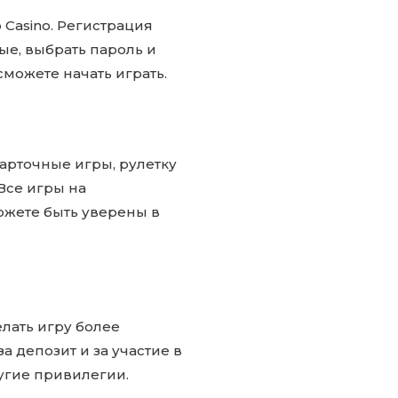
 Casino. Регистрация
ые, выбрать пароль и
можете начать играть.
карточные игры, рулетку
 Все игры на
ожете быть уверены в
елать игру более
а депозит и за участие в
ругие привилегии.