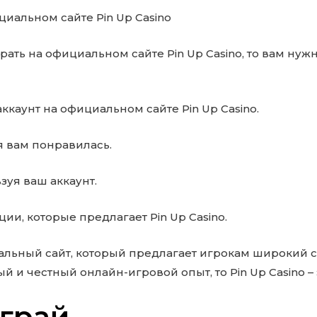
циальном сайте Pin Up Casino
грать на официальном сайте Pin Up Casino, то вам н
аккаунт на официальном сайте Pin Up Casino.
я вам понравилась.
ьзуя ваш аккаунт.
ции, которые предлагает Pin Up Casino.
циальный сайт, который предлагает игрокам широкий с
й и честный онлайн-игровой опыт, то Pin Up Casino –
играй