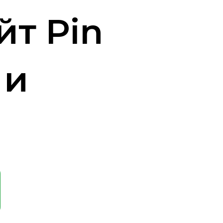
т Pin
 и