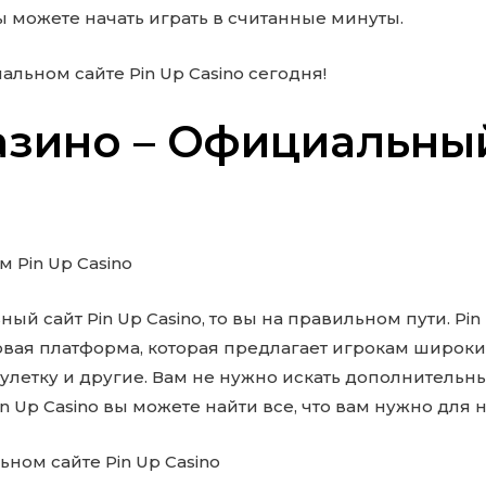
ы можете начать играть в считанные минуты.
альном сайте Pin Up Casino сегодня!
азино – Официальный
м Pin Up Casino
й сайт Pin Up Casino, то вы на правильном пути. Pin U
вая платформа, которая предлагает игрокам широкий
рулетку и другие. Вам не нужно искать дополнительн
n Up Casino вы можете найти все, что вам нужно для 
ном сайте Pin Up Casino