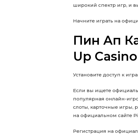
широкий спектр игр, и в
Начните играть на офици
Пин Ап К
Up Casino
Установите доступ к игра
Если вы ищете официальны
популярная онлайн-игро
слоты, карточные игры, 
на официальном сайте Pi
Регистрация на официаль