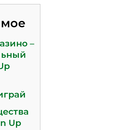
имое
азино –
льный
 Up
играй
ества
in Up