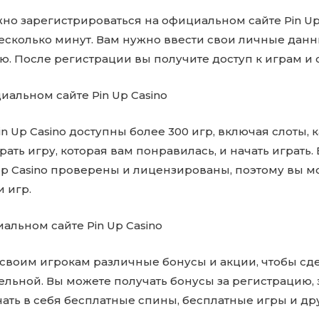
но зарегистрироваться на официальном сайте Pin Up
несколько минут. Вам нужно ввести свои личные данн
. После регистрации вы получите доступ к играм и с
альном сайте Pin Up Casino
n Up Casino доступны более 300 игр, включая слоты, 
ать игру, которая вам понравилась, и начать играть.
Up Casino проверены и лицензированы, поэтому вы м
и игр.
альном сайте Pin Up Casino
т своим игрокам различные бонусы и акции, чтобы сд
льной. Вы можете получать бонусы за регистрацию, з
чать в себя бесплатные спины, бесплатные игры и д