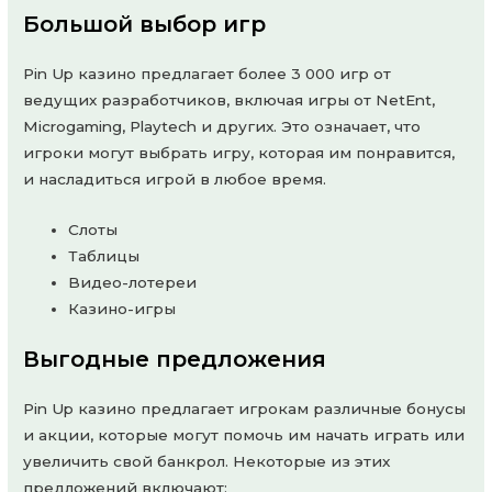
Большой выбор игр
Pin Up казино предлагает более 3 000 игр от
ведущих разработчиков, включая игры от NetEnt,
Microgaming, Playtech и других. Это означает, что
игроки могут выбрать игру, которая им понравится,
и насладиться игрой в любое время.
Слоты
Таблицы
Видео-лотереи
Казино-игры
Выгодные предложения
Pin Up казино предлагает игрокам различные бонусы
и акции, которые могут помочь им начать играть или
увеличить свой банкрол. Некоторые из этих
предложений включают: