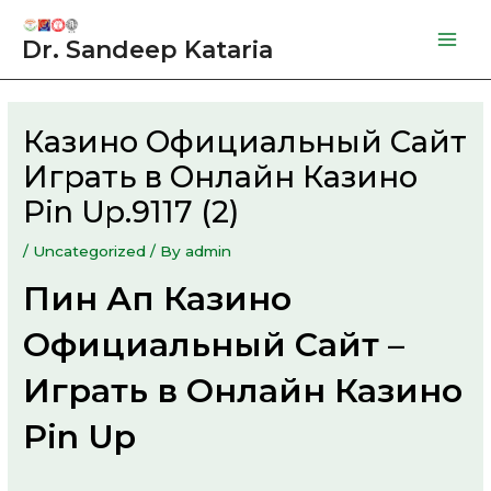
Skip
to
Dr. Sandeep Kataria
Mai
content
Men
Казино Официальный Сайт
Играть в Онлайн Казино
Pin Up.9117 (2)
/
Uncategorized
/ By
admin
Пин Ап Казино
Официальный Сайт –
Играть в Онлайн Казино
Pin Up