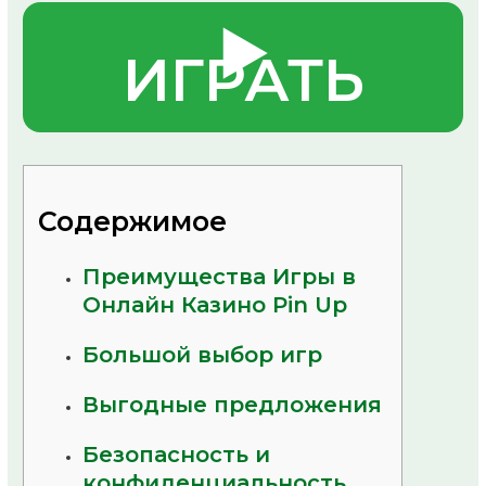
▶️
ИГРАТЬ
Содержимое
Преимущества Игры в
Онлайн Казино Pin Up
Большой выбор игр
Выгодные предложения
Безопасность и
конфиденциальность