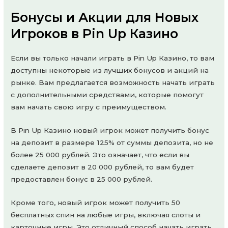
Бонусы и Акции для Новых
Игроков в Pin Up Казино
Если вы только начали играть в Pin Up Казино, то вам
доступны некоторые из лучших бонусов и акций на
рынке. Вам предлагается возможность начать играть
с дополнительными средствами, которые помогут
вам начать свою игру с преимуществом.
В Pin Up Казино новый игрок может получить бонус
на депозит в размере 125% от суммы депозита, но не
более 25 000 рублей. Это означает, что если вы
сделаете депозит в 20 000 рублей, то вам будет
предоставлен бонус в 25 000 рублей.
Кроме того, новый игрок может получить 50
бесплатных спин на любые игры, включая слоты и
карточные игры. Это отличный способ начать играть