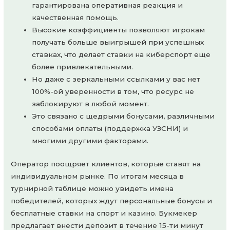
гарантирована оперативная реакция и
качественная помощь.
Высокие коэффициенты позволяют игрокам
получать больше выигрышей при успешных
ставках, что делает ставки на киберспорт еще
более привлекательными.
Но даже с зеркальными ссылками у вас нет
100%-ой уверенности в том, что ресурс не
заблокируют в любой момент.
Это связано с щедрыми бонусами, различными
способами оплаты (поддержка УЗСНИ) и
многими другими факторами.
Оператор поощряет клиентов, которые ставят на
индивидуальном рынке. По итогам месяца в
турнирной таблице можно увидеть имена
победителей, которых ждут персональные бонусы и
бесплатные ставки на спорт и казино. Букмекер
предлагает внести депозит в течение 15-ти минут