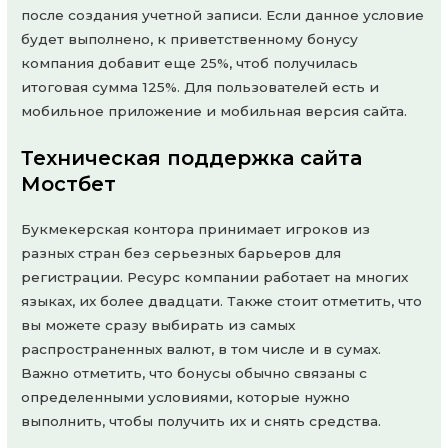
после создания учетной записи. Если данное условие
будет выполнено, к приветственному бонусу
компания добавит еще 25%, чтоб получилась
итоговая сумма 125%. Для пользователей есть и
мобильное приложение и мобильная версия сайта.
Техническая поддержка сайта
Мостбет
Букмекерская контора принимает игроков из
разных стран без серьезных барьеров для
регистрации. Ресурс компании работает на многих
языках, их более двадцати. Также стоит отметить, что
вы можете сразу выбирать из самых
распространенных валют, в том числе и в сумах.
Важно отметить, что бонусы обычно связаны с
определенными условиями, которые нужно
выполнить, чтобы получить их и снять средства.