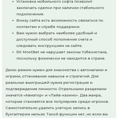
Установка мобильного софта позволит
заключать сделки при наличии стабильного
подключения.
Внизу сайта есть возможность связаться по
контактам и службе поддержки.
Вам нужно выбрать наиболее удобный и
доступный способ пополнения счета и
следовать инструкциям на сайте.
БК MostBet не нарушает законы Узбекистана,
поскольку физически не находится в стране.
Демо-режим нужен для знакомства с автоматами и
играми, оттачивания навыков и стратегий. Для
реальных выигрышей нужна регистрация и
подтверждение личности. Отдельными разделами
значатся «Авиатор» и «Лайв-казино». Два жанра,
которые становятся все популярнее среди игроков.
Самостоятельно удалить учетную запись в
бухгалтерии нельзя. Такой функции нет, но если вы