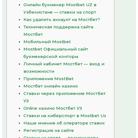
Онлайн букмекер Mostbet UZ в
Узбекистане — ставки на спорт
Как удалить аккаунт на Мостбет?
Техническая поддержка сайта
Мостбет
Мобильный Mostbet
Mostbet Официальный сайт
букмекерской конторы
Личный кабинет Мостбет — вход и
возможности
Приложения MostBet
Мостбет онлайн казино
Ставки через приложение МостБет
УЗ
Online казино Мостбет УЗ
Ставки на киберспорт в Mostbet Uz
Наше мнение об операторе ставок
Регистрация на сайте
Ставки на спорт — возможности