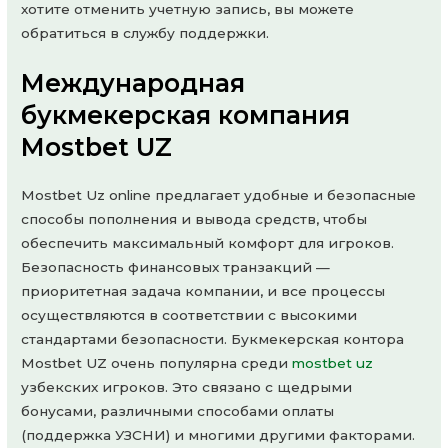
хотите отменить учетную запись, вы можете
обратиться в службу поддержки.
Международная
букмекерская компания
Mostbet UZ
Mostbet Uz online предлагает удобные и безопасные
способы пополнения и вывода средств, чтобы
обеспечить максимальный комфорт для игроков.
Безопасность финансовых транзакций —
приоритетная задача компании, и все процессы
осуществляются в соответствии с высокими
стандартами безопасности. Букмекерская контора
Mostbet UZ очень популярна среди
mostbet uz
узбекских игроков. Это связано с щедрыми
бонусами, различными способами оплаты
(поддержка УЗСНИ) и многими другими факторами.